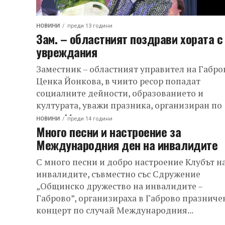
НОВИНИ
преди 13 години
Зам. – областният поздрави хората с
увреждания
Заместник – областният управител на Габро
Ценка Йонкова, в чиито ресор попадат
социалните дейности, образованието и
културата, уважи празника, организиран по
повод Международния ден за хората...
НОВИНИ
преди 14 години
Много песни и настроение за
Международния ден на инвалидите
С много песни и добро настроение Клубът н
инвалидите, съвместно със Сдружение
„Общинско дружество на инвалидите –
Габрово”, организираха в Габрово празниче
концерт по случай Международния...