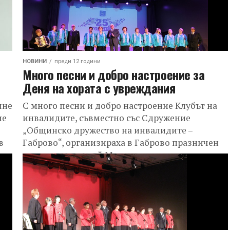
НОВИНИ
преди 12 години
Много песни и добро настроение за
Деня на хората с увреждания
яне
С много песни и добро настроение Клубът на
ие
инвалидите, съвместно със Сдружение
„Общинско дружество на инвалидите –
в
Габрово“, организираха в Габрово празничен
концерт по случай Международния...