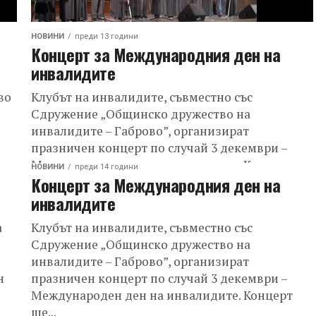
НОВИНИ
преди 13 години
Концерт за Международния ден на
инвалидите
во
Клубът на инвалидите, съвместно със
Сдружение „Общинско дружество на
инвалидите – Габрово”, организират
празничен концерт по случай 3 декември –
Международен ден на инвалидите. Концерт
НОВИНИ
преди 14 години
Концерт за Международния ден на
ще...
инвалидите
а
Клубът на инвалидите, съвместно със
Сдружение „Общинско дружество на
инвалидите – Габрово”, организират
н
празничен концерт по случай 3 декември –
Международен ден на инвалидите. Концерт
ще...