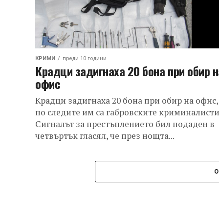
КРИМИ
преди 10 години
Крадци задигнаха 20 бона при обир н
офис
Крадци задигнаха 20 бона при обир на офис,
по следите им са габровските криминалисти
Сигналът за престъплението бил подаден в
четвъртък гласял, че през нощта...
О