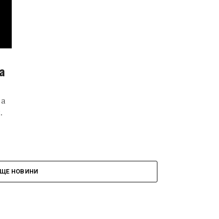
а
 а
.
ЩЕ НОВИНИ