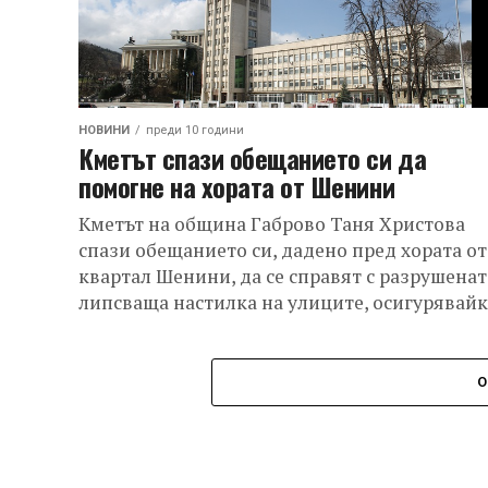
НОВИНИ
преди 10 години
Кметът спази обещанието си да
помогне на хората от Шенини
Кметът на община Габрово Таня Христова
спази обещанието си, дадено пред хората от
квартал Шенини, да се справят с разрушенат
липсваща настилка на улиците, осигурявайки
О