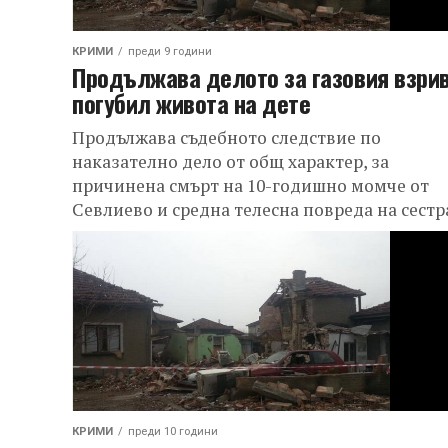
КРИМИ
преди 9 години
Продължава делото за газовия взрив
погубил живота на дете
Продължава съдебното следствие по
наказателно дело от общ характер, за
причинена смърт на 10-годишно момче от
Севлиево и средна телесна повреда на сестр
му, при взрив...
КРИМИ
преди 10 години