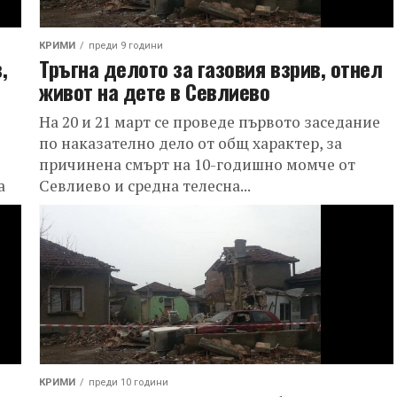
КРИМИ
преди 9 години
,
Тръгна делото за газовия взрив, отнел
живот на дете в Севлиево
На 20 и 21 март се проведе първото заседание
по наказателно дело от общ характер, за
причинена смърт на 10-годишно момче от
а
Севлиево и средна телесна...
КРИМИ
преди 10 години