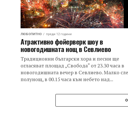
ЛЮБОПИТНО
преди 12 години
Атрактивно фойерверк шоу в
новогодишната нощ в Севлиево
Традиционни български хора и песни ще
огласяват площад „Свобода“ от 23.30 часа в
новогодишната вечер в Севлиево. Малко сл
полунощ, в 00.15 часа към небето над...
О