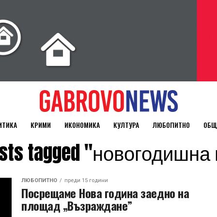
ИТИКА
КРИМИ
ИКОНОМИКА
КУЛТУРА
ЛЮБОПИТНО
ОБЩ
posts tagged "новогодишна
ЛЮБОПИТНО
преди 15 години
Посрещаме Нова година заедно на
площад „Възраждане”