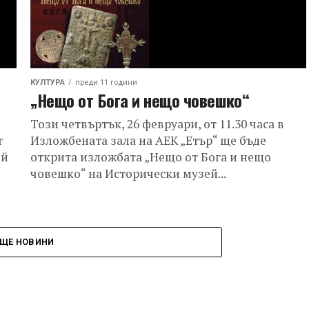
КУЛТУРА
преди 11 години
„Нещо от Бога и нещо човешко“
Този четвъртък, 26 февруари, от 11.30 часа в
т
Изложбената зала на АЕК „Етър“ ще бъде
ей
открита изложбата „Нещо от Бога и нещо
човешко“ на Исторически музей...
ЩЕ НОВИНИ