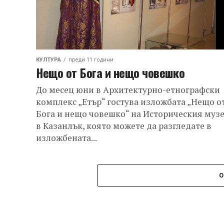
КУЛТУРА
преди 11 години
Нещо от Бога и нещо човешко
До месец юни в Архитектурно-етнографски
комплекс „Етър“ гостува изложбата „Нещо о
Бога и нещо човешко“ на Историческия муз
в Казанлък, която можете да разгледате в
изложбената...
О