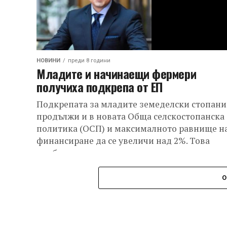
НОВИНИ
преди 8 години
Младите и начинаещи фермери
получиха подкрепа от ЕП
Подкрепата за младите земеделски стопани
продължи и в новата Обща селскостопанска
политика (ОСП) и максималното равнище н
финансиране да се увеличи над 2%. Това
одобриха...
О