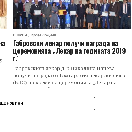
НОВИНИ
преди 7 години
на
Габровски лекар получи награда на
церемонията „Лекар на годината 2019
г.“
9
Габровският лекар д-р Николина Цанева
получи награда от Българския лекарски съюз
(БЛС) по време на церемонията „Лекар на
годината 2019“. Доктор Цанева, която е
кардиолог с...
ЩЕ НОВИНИ