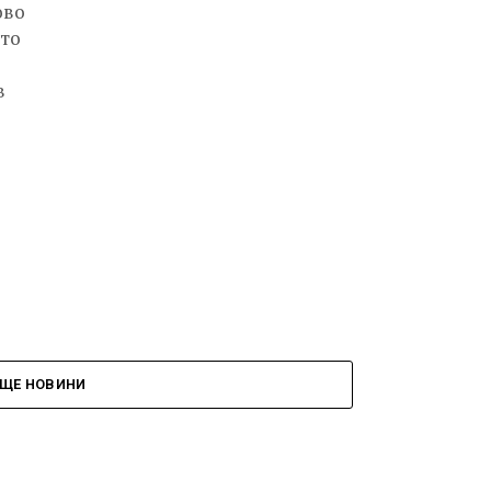
ово
ато
в
ЩЕ НОВИНИ