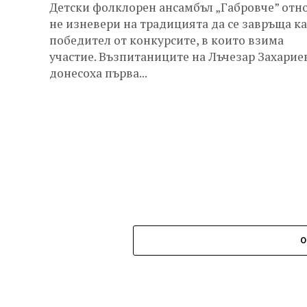
Детски фолклорен ансамбъл „Габровче” отн
не изневери на традицията да се завръща к
победител от конкурсите, в които взима
участие. Възпитаниците на Лъчезар Захарие
донесоха първа...
О