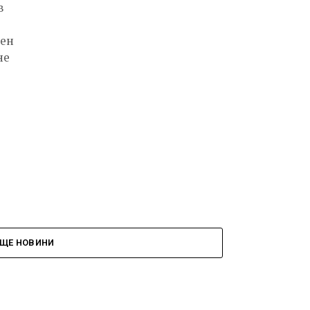
в
бен
не
ЩЕ НОВИНИ