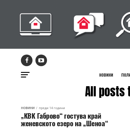
НОВИНИ
ПОЛ
All post
НОВИНИ
преди 14 години
„КВК Габрово“ гостува край
женевското езеро на „Шеноа“