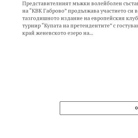
Представителният мъжки волейболен съста
на “КВК Габрово” продължава участието си в
тазгодишното издание на европейския клу
турнир “Купата на претендентите” с гостува
край женевското езеро на...
О