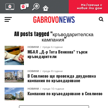
All posts tagged "кръводарителска
кампания"
НОВИНИ
преди 6 години
МБАЛ „Д-р Тота Венкова“ търси
кръводарители
НОВИНИ
преди 8 години
В Севлиево ще провежда двудневна
кампания по кръводаряване
НОВИНИ
преди 10 години
Кампания по кръводаряване в Севлиево