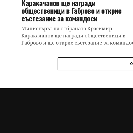
Каракачанов ще награди
общественици в Габрово и открие
състезание за командоси
Министърът на отбраната Красимир
Каракачанов ще награди общественици в
Габрово и ще открие състезание за командо
О