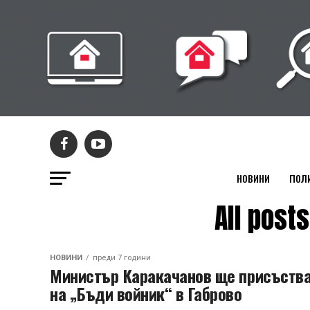
НОВИНИ
ПОЛ
All pos
НОВИНИ
преди 7 години
Министър Каракачанов ще присъств
на „Бъди войник“ в Габрово