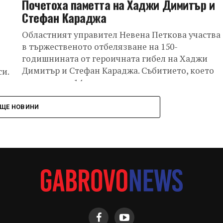
Почетоха паметта на Хаджи Димитър и
Стефан Караджа
Областният управител Невена Петкова участва
в тържественото отбелязване на 150-
годишнината от героичната гибел на Хаджи
Димитър и Стефан Караджа. Събитието, което
си.
се състоя на 14 юли,...
ЩЕ НОВИНИ