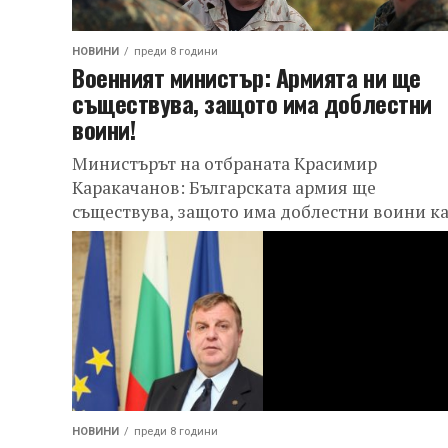
НОВИНИ
преди 8 години
Военният министър: Армията ни ще
съществува, защото има доблестни
воини!
Министърът на отбраната Красимир
Каракачанов: Българската армия ще
съществува, защото има доблестни воини к
вас, готови да изпълнят своя дълг към наци
НОВИНИ
преди 8 години