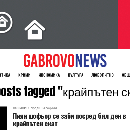
ИТИКА
КРИМИ
ИКОНОМИКА
КУЛТУРА
ЛЮБОПИТНО
ОБЩ
 posts tagged "крайпътен с
НОВИНИ
преди 13 години
Пиян шофьор се заби посред бял ден в
крайпътен скат