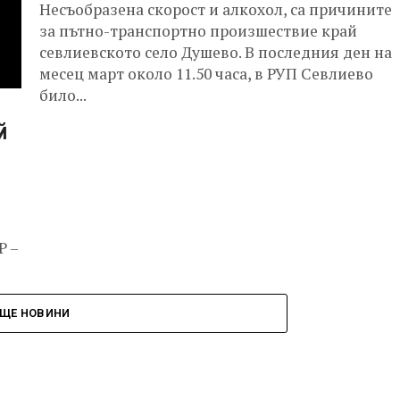
Несъобразена скорост и алкохол, са причините
за пътно-транспортно произшествие край
севлиевското село Душево. В последния ден на
месец март около 11.50 часа, в РУП Севлиево
било...
й
Р –
ЩЕ НОВИНИ