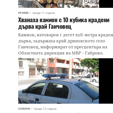
КРИМИ
преди 11 години
Хванаха камион с 10 кубика крадени
дърва край Ганчовец
Камион, натоварен с десет куб. метра краде
дърва, задържаха край дряновското село
Ганчовец, информират от пресцентъра на
Областната дирекция на МВР – Габрово.
Снощи, около 18.30...
НОВИНИ
преди 12 години