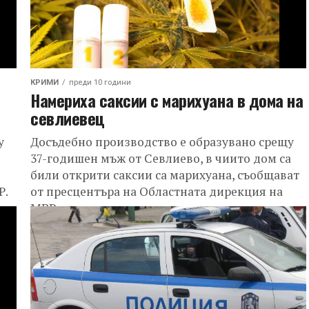
КРИМИ
преди 10 години
Намериха саксии с марихуана в дома на
севлиевец
у
Досъдебно производство е образувано срещу
37-годишен мъж от Севлиево, в чиито дом са
били открити саксии са марихуана, съобщават
Р.
от пресцентъра на Областната дирекция на
МВР...