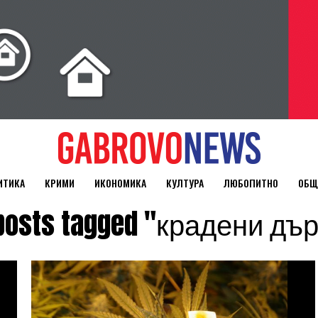
ИТИКА
КРИМИ
ИКОНОМИКА
КУЛТУРА
ЛЮБОПИТНО
ОБЩ
 posts tagged "крадени дъ