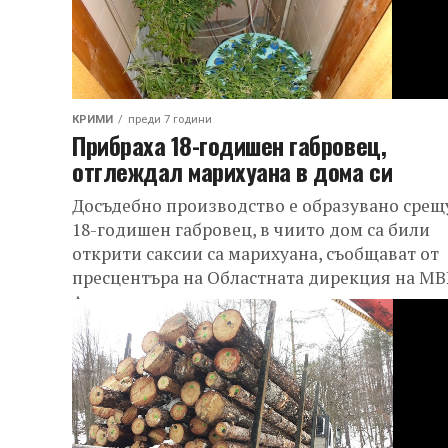
КРИМИ
преди 7 години
Прибраха 18-годишен габровец,
отглеждал марихуана в дома си
Досъдебно производство е образувано срещ
18-годишен габровец, в чиито дом са били
открити саксии са марихуана, съобщават от
пресцентъра на Областната дирекция на МВ
Акцията по...