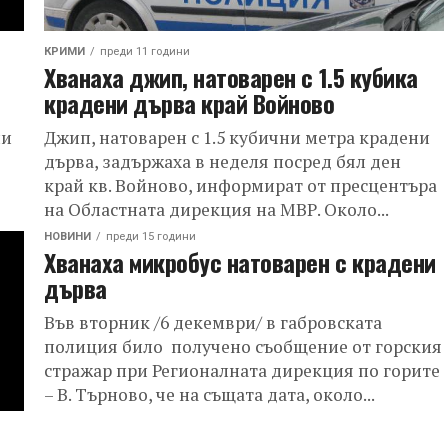
КРИМИ
преди 11 години
Хванаха джип, натоварен с 1.5 кубика
крадени дърва край Войново
ни
Джип, натоварен с 1.5 кубични метра крадени
дърва, задържаха в неделя посред бял ден
край кв. Войново, информират от пресцентъра
на Областната дирекция на МВР. Около...
НОВИНИ
преди 15 години
Хванаха микробус натоварен с крадени
дърва
Във вторник /6 декември/ в габровската
полиция било получено съобщение от горския
стражар при Регионалната дирекция по горите
– В. Търново, че на същата дата, около...