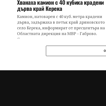
Хванаха камион с 40 кубика крадени
дърва край Керека
Камион, натоварен с 40 куб. метра крадени
дърва, задържаха в петък край дряновското
село Керека, информират от пресцентъра на
Областната дирекция на МВР – Габрово.
Сигналът...
О