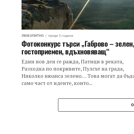
ЛЮБОПИТНО
преди 5 години
Фотоконкурс търси „Габрово – зелен
гостоприемен, вдъхновяващ“
Един нов ден се ражда, Патици в реката,
Разходка по покривите, Пулсът на града,
Няколко нюанса зелено… Това могат да бъд
само част от идеите, които...
О