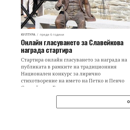
КУЛТУРА
преди 6 години
Онлайн гласуването за Славейкова
награда стартира
Стартира онлайн гласуването за награда на
публиката в рамките на традиционния
Национален конкурс за лирично
стихотворение на името на Петко и Пенчо
Славейкови. Гласуването се осъществява...
О