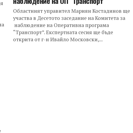
наблюдение на ОП “Транспорт”
ая
Областният управител Мариян Костадинов ще
участва в Десетото заседание на Комитета за
на
наблюдение на Оперативна програма
“Транспорт”. Експертната сесия ще бъде
открита от г-н Ивайло Московски,...
е