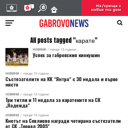
All posts tagged "карате"
НОВИНИ
преди 13 години
Успех за габровския киокушин
НОВИНИ
преди 13 години
Състезателите на КК “Янтра“ с 30 медала и първо
място
НОВИНИ
преди 13 години
Три титли и 11 медала за каратеките на СК
„Надежда“
НОВИНИ
преди 14 години
Кметът на Севлиево награди четирама състезатели
от СК „Тервел 2005“