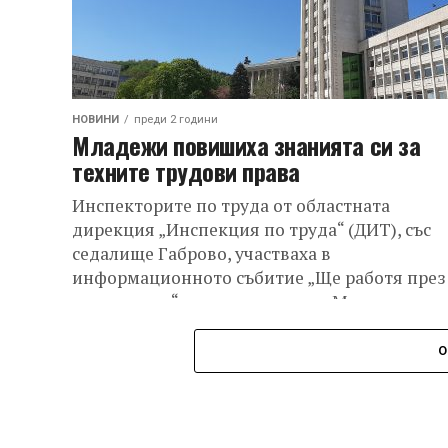
НОВИНИ
преди 2 години
Младежи повишиха знанията си за
техните трудови права
Инспекторите по труда от областната
дирекция „Инспекция по труда“ (ДИТ), със
седалище Габрово, участваха в
информационното събитие „Ще работя през
ваканцията“, организирано от Младежкия
център –...
О