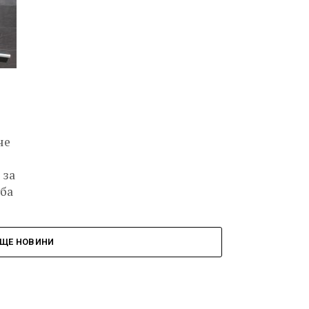
че
 за
дба
ЩЕ НОВИНИ