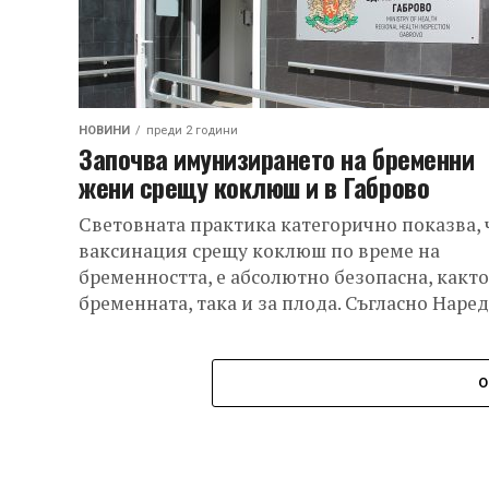
НОВИНИ
преди 2 години
Започва имунизирането на бременни
жени срещу коклюш и в Габрово
Световната практика категорично показва, 
ваксинация срещу коклюш по време на
бременността, е абсолютно безопасна, както
бременната, така и за плода. Съгласно Наре
за изменение...
О