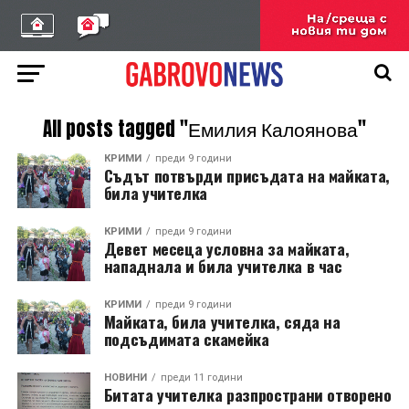
All posts tagged "Емилия Калоянова"
КРИМИ
преди 9 години
Съдът потвърди присъдата на майката,
била учителка
КРИМИ
преди 9 години
Девет месеца условна за майката,
нападнала и била учителка в час
КРИМИ
преди 9 години
Майката, била учителка, сяда на
подсъдимата скамейка
НОВИНИ
преди 11 години
Битата учителка разпространи отворено