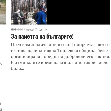
НОВИНИ
преди 7 години
За паметта на българите!
През изминалите дни в село Тодорчета, част от
състава на някогашна Топлешка община, беше
организирана поредната доброволческа акция.
В отминалите времена всяко едно такова дело
,
било...
а
а