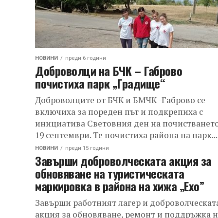
НОВИНИ
преди 6 години
Доброволци на БЧК – Габрово
почистиха парк „Градище“
Доброволците от БЧК и БМЧК -Габрово се
включиха за пореден път и подкрепиха с
инициатива Световния ден на почистването
19 септември. Те почистиха района на парк...
НОВИНИ
преди 15 години
Завърши доброволческата акция за
обновяване на туристическата
маркировка в района на хижа „Ехо”
Завърши работният лагер и доброволческат
акция за обновяване, ремонт и поддръжка н