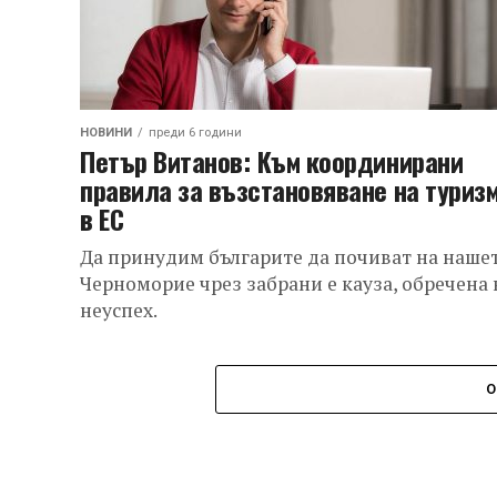
НОВИНИ
преди 6 години
Петър Витанов: Към координирани
правила за възстановяване на туриз
в ЕС
Да принудим българите да почиват на наше
Черноморие чрез забрани е кауза, обречена 
неуспех.
О