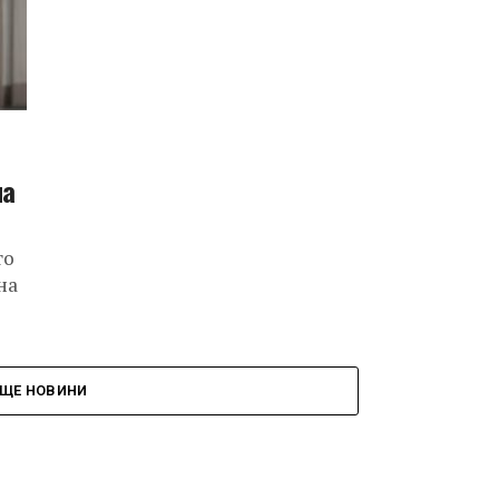
ма
то
на
ЩЕ НОВИНИ