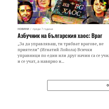
НОВИНИ
преди 7 години
Азбучник на българския хаос: Враг
„За да управляваш, ти трябват врагове, не
приятели” (Игнатий Лойола) Всички
управници по един или друг начин са се уч
и се учат, а навярно и...
О