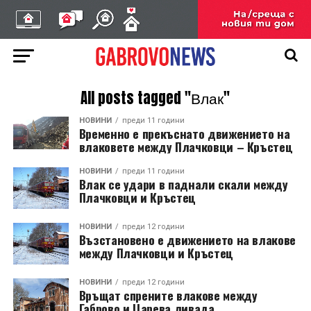
All posts tagged "Влак"
НОВИНИ
преди 11 години
Временно е прекъснато движението на
влаковете между Плачковци – Кръстец
НОВИНИ
преди 11 години
Влак се удари в паднали скали между
Плачковци и Кръстец
НОВИНИ
преди 12 години
Възстановено е движението на влакове
между Плачковци и Кръстец
НОВИНИ
преди 12 години
Връщат спрените влакове между
Габрово и Царева ливада