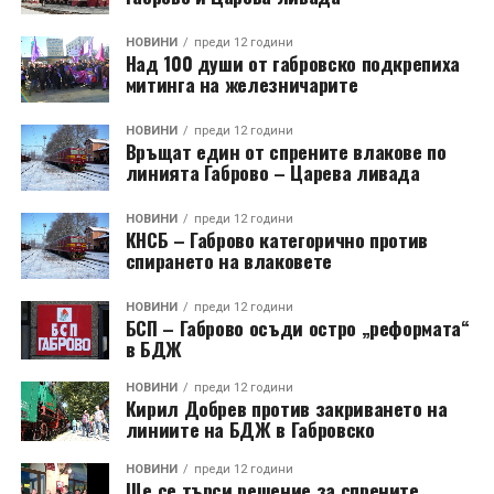
НОВИНИ
преди 12 години
Над 100 души от габровско подкрепиха
митинга на железничарите
НОВИНИ
преди 12 години
Връщат един от спрените влакове по
линията Габрово – Царева ливада
НОВИНИ
преди 12 години
КНСБ – Габрово категорично против
спирането на влаковете
НОВИНИ
преди 12 години
БСП – Габрово осъди остро „реформата“
в БДЖ
НОВИНИ
преди 12 години
Кирил Добрев против закриването на
линиите на БДЖ в Габровско
НОВИНИ
преди 12 години
Ще се търси решение за спрените