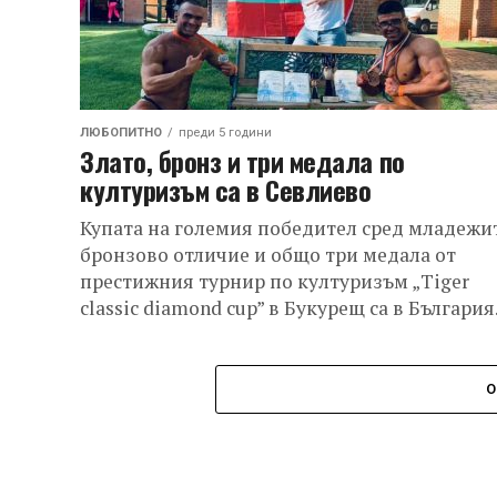
ЛЮБОПИТНО
преди 5 години
Злато, бронз и три медала по
културизъм са в Севлиево
Купата на големия победител сред младежит
бронзово отличие и общо три медала от
престижния турнир по културизъм „Tiger
classic diamond cup” в Букурещ са в България.
О