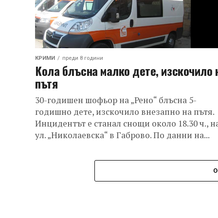
КРИМИ
преди 8 години
Кола блъсна малко дете, изскочило 
пътя
30-годишен шофьор на „Рено“ блъсна 5-
годишно дете, изскочило внезапно на пътя.
Инцидентът е станал снощи около 18.30 ч., н
ул. „Николаевска“ в Габрово. По данни на...
О