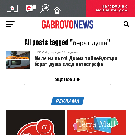
All posts tagged "берат душа"
КРИМИ
преди 11 години
Меле на пътя! Двама тийнейджъри
берат душа след катастрофа
ОЩЕ НОВИНИ
РЕКЛАМА