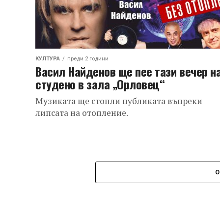
КУЛТУРА
преди 2 години
Васил Найденов ще пее тази вечер н
студено в зала „Орловец“
Музиката ще стопли публиката въпреки
липсата на отопление.
О