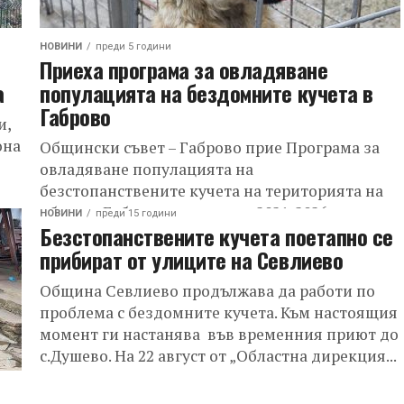
НОВИНИ
преди 5 години
Приеха програма за овладяване
а
популацията на бездомните кучета в
Габрово
и,
она
Общински съвет – Габрово прие Програма за
овладяване популацията на
безстопанствените кучета на територията на
община Габрово за периода 2021-2026 г.
НОВИНИ
преди 15 години
Безстопанствените кучета поетапно се
Решението бе взето по време...
прибират от улиците на Севлиево
Община Севлиево продължава да работи по
проблема с бездомните кучета. Към настоящия
момент ги настанява във временния приют до
с.Душево. На 22 август от „Областна дирекция...