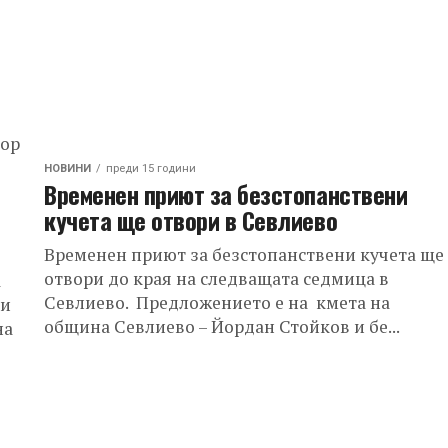
вор
НОВИНИ
преди 15 години
Временен приют за безстопанствени
кучета ще отвори в Севлиево
Временен приют за безстопанствени кучета ще
отвори до края на следващата седмица в
а
Севлиево. Предложението е на кмета на
ни
община Севлиево – Йордан Стойков и бе...
на