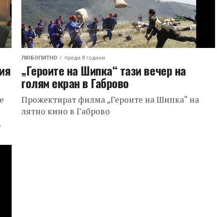
ЛЮБОПИТНО
преди 8 години
ия
„Героите на Шипка“ тази вечер на
голям екран в Габрово
е
Прожектират филма „Героите на Шипка“ на
лятно кино в Габрово
,