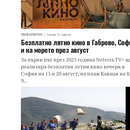
ЛЮБОПИТНО
преди 3 години
Безплатно лятно кино в Габрово, Соф
и на морето през август
За първи път през 2023 година Neterra.TV+ щ
реализира безплатни летни кино вечери в
София на 13 и 20 август, на плаж Каваци на 8
9...