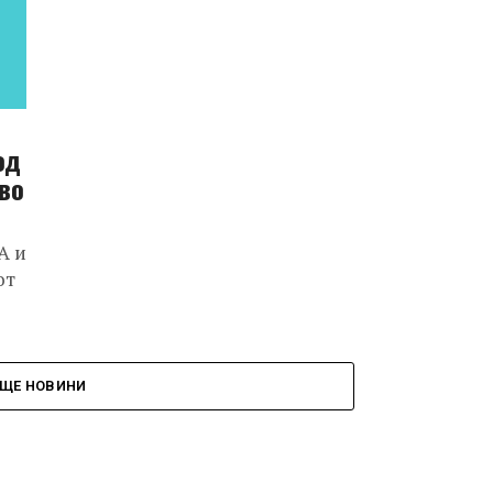
од
ово
A и
от
ЩЕ НОВИНИ