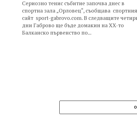
Сериозно тенис събитие започва днес в
спортна зала „Орловец“, съобщава спортни
сайт sport-gabrovo.com. В следващите четир
дни Габрово ще бъде домакин на XX-то
Балканско първенство по...
О