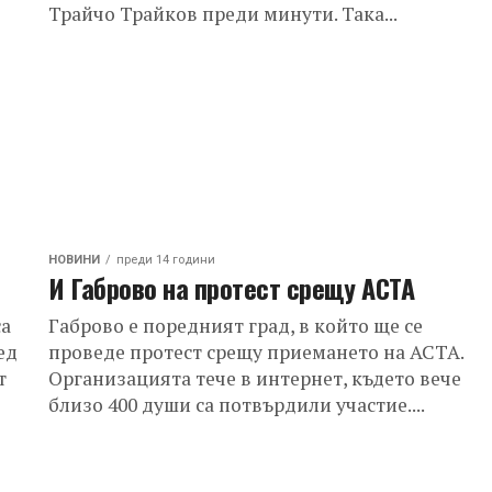
Трайчо Трайков преди минути. Така...
НОВИНИ
преди 14 години
И Габрово на протест срещу АСТА
са
Габрово е поредният град, в който ще се
ед
проведе протест срещу приемането на АСТА.
т
Организацията тече в интернет, където вече
близо 400 души са потвърдили участие....