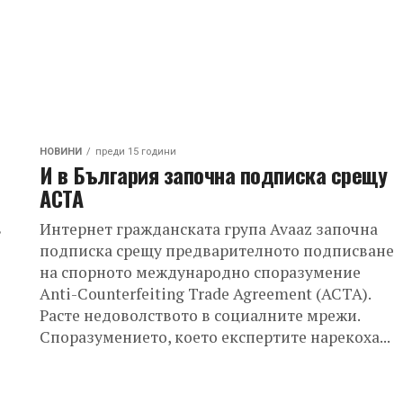
НОВИНИ
преди 15 години
И в България започна подписка срещу
АСТА
в
Интернет гражданската група Avaaz започна
подписка срещу предварителното подписване
на спорното международно споразумение
Anti-Counterfeiting Trade Agreement (ACTA).
Расте недоволството в социалните мрежи.
Споразумението, което експертите нарекоха...