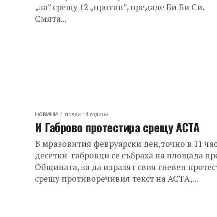
„за” срещу 12 „против”, предаде Би Би Си.
Смята...
НОВИНИ
преди 14 години
И Габрово протестира срещу АСТА
В мразовития февруарски ден,точно в 11 ча
десетки габровци се събраха на площада пр
Общината, за да изразят своя гневен протес
срещу противоречивия текст на АСТА,...