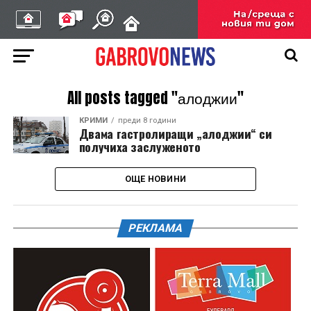
All posts tagged "алоджии"
КРИМИ
преди 8 години
Двама гастролиращи „алоджии“ си
получиха заслуженото
ОЩЕ НОВИНИ
РЕКЛАМА