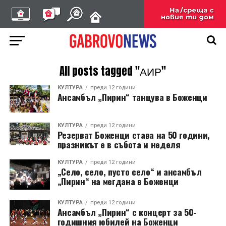
All posts tagged "АИР"
КУЛТУРА
преди 12 години
Ансамбъл „Пирин“ танцува в Боженци
КУЛТУРА
преди 12 години
Резерват Боженци става на 50 години,
празникът е в събота и неделя
КУЛТУРА
преди 12 години
„Село, село, пусто село“ и ансамбъл
„Пирин“ на мегдана в Боженци
КУЛТУРА
преди 12 години
Ансамбъл „Пирин“ с концерт за 50-
годишния юбилей на Боженци