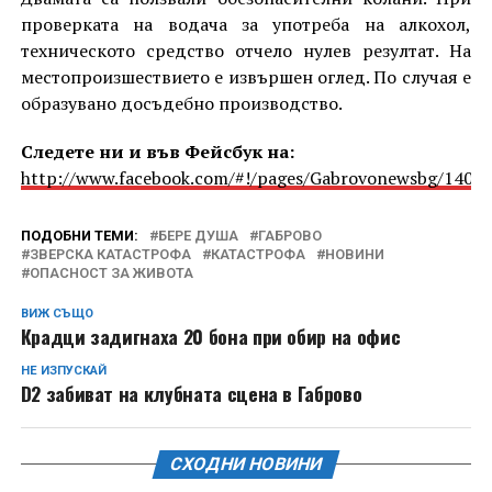
проверката на водача за употреба на алкохол,
техническото средство отчело нулев резултат. На
местопроизшествието е извършен оглед. По случая е
образувано досъдебно производство.
Следете ни и във Фейсбук на:
http://www.facebook.com/#!/pages/Gabrovonewsbg/1405
ПОДОБНИ ТЕМИ:
БЕРЕ ДУША
ГАБРОВО
ЗВЕРСКА КАТАСТРОФА
КАТАСТРОФА
НОВИНИ
ОПАСНОСТ ЗА ЖИВОТА
ВИЖ СЪЩО
Крадци задигнаха 20 бона при обир на офис
НЕ ИЗПУСКАЙ
D2 забиват на клубната сцена в Габрово
СХОДНИ НОВИНИ