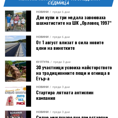
СЕДМИЦА
НОВИНИ
преди 6 дни
Две купи и три медала завоюваха
шахматистите на ШК „Орловец 1997“
НОВИНИ
преди 6 дни
От 1 август влизат в сила новите
цени на винетките
КУЛТУРА
преди 3 дни
30 участници усвоиха майсторството
на традиционните пещи и огнища в
Етър-а
НОВИНИ
преди 3 дни
Стартира лятната антиспин
кампания
НОВИНИ
преди 3 дни
Силно международно представяне