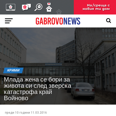
КРИМИ
Млада жена се бори за
живота си след зверска
катастрофа край
Войново
преди 10 години
11.03.2016