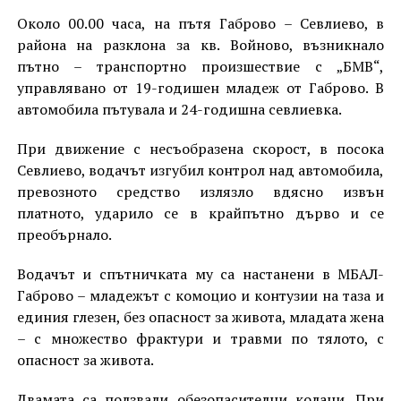
Около 00.00 часа, на пътя Габрово – Севлиево, в
района на разклона за кв. Войново, възникнало
пътно – транспортно произшествие с „БМВ“,
управлявано от 19-годишен младеж от Габрово. В
автомобила пътувала и 24-годишна севлиевка.
При движение с несъобразена скорост, в посока
Севлиево, водачът изгубил контрол над автомобила,
превозното средство излязло вдясно извън
платното, ударило се в крайпътно дърво и се
преобърнало.
Водачът и спътничката му са настанени в МБАЛ-
Габрово – младежът с комоцио и контузии на таза и
единия глезен, без опасност за живота, младата жена
– с множество фрактури и травми по тялото, с
опасност за живота.
Двамата са ползвали обезопасителни колани. При