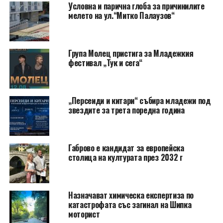
Условна и парична глоба за причинилите
мелето на ул.“Митко Палаузов“
Група Молец пристига за Младежкия
фестивал „Тук и сега“
„Персеиди и китари“ събира младежи под
звездите за трета поредна година
Габрово е кандидат за европейска
столица на културата през 2032 г
Назначават химическа експертиза по
катастрофата със загинал на Шипка
моторист