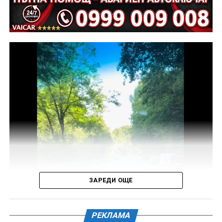
Предстои назначаването на автотехническа
експертиза относно причините и механизма на
възникналото пътнотранспортно произшествие.
На полицейските органи са възложени оперативно –
издирвателни мероприятия, свързани с
установяване на предходно преминали по трасето
на инкриминираната дата моторни превозни
средства, с евентуално последвало
компрометиране на пътната настилка.
Във връзка с изясняване на този въпрос предстои
назначаване на химическа експертиза на иззети в
хода на извършения оглед веществени
доказателства.
ЗАРЕДИ ОЩЕ
Действията по разследването продължават под
ръководството на Окръжна прокуратура – Габрово.
РЕКЛАМА