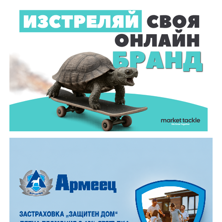
61-годишен мъж от севлиевското село Шумата
загуби живота след като катастрофира с мотор.
Тежкият инцидент е станал в събота, 1 август, около
10.00 часа в прохода Шипка. По данни на полицията
мотористът е самокатастрофирал.
На място незабавно е бил изпратен полицейски
екип, който установил самоличността на водача. Той
е бил транспортиран в габровската болница, където
по-късно починал.
Според първоначалната информация водачът се е
ударил в крайпътната мантинела.
Причините за инцидента са в процес на изясняване.