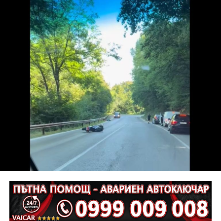
разкъсно-контузни рани в теменно-тилната област и
в областта на носа, и охлузни рани, довели до
разстройство на здравето, неопасно за живота.
Престъплението бе класифицирано по чл.131 ал.1
т.12 пр.1, вр. чл.130 ал.1 от НК, като А.Н. е освободен
от наказателна отговорност и му е наложено
административно наказание по реда на чл.78а ал.1
от НК – глоба в размер на 306,77 евро.
С постановление на Районна прокуратура-Габрово
В.А. е бил задържан за срок до 72 часа, а с
определение на Районен съд-Габрово спрямо него е
взета мярка за неотклонение „домашен арест“.
Съдебният акт е окончателен.