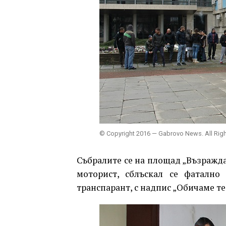
© Copyright 2016 — Gabrovo News. All Rig
Събралите се на площад „Възражда
моторист, сблъскал се фатално
транспарант, с надпис „Обичаме те,