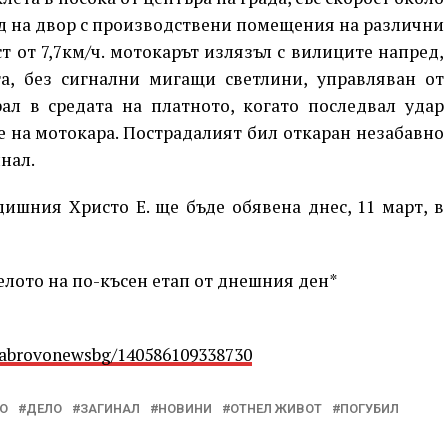
ход на двор с производствени помещения на различни
т от 7,7км/ч. мотокарът излязъл с вилиците напред,
та, без сигнални мигащи светлини, управляван от
ал в средата на платното, когато последвал удар
 на мотокара. Пострадалият бил откаран незабавно
нал.
ишния Христо Е. ще бъде обявена днес, 11 март, в
лото на по-късен етап от днешния ден*
Gabrovonewsbg/140586109338730
О
ДЕЛО
ЗАГИНАЛ
НОВИНИ
ОТНЕЛ ЖИВОТ
ПОГУБИЛ