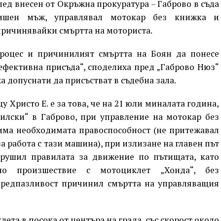
лед внесен от Окръжна прокуратура – Габрово в съда
дишен мъж, управлявал мотокар без книжка и
причинявайки смъртта на моториста.
роцес и причинилият смъртта на Боян да понесе
ефективна присъда“, споделиха пред „Габрово Нюз“
ха допуснати да присъстват в съдебна зала.
 Христо Е. е за това, че на 21 юли миналата година,
Рилски“ в Габрово, при управление на мотокар без
има необходимата правоспособност (не притежавал
а работа с тази машина), при излизане на главен път
рушил правилата за движение по пътищата, като
но произшествие с мотоциклет „Хонда“, без
предпазливост причинил смъртта на управляващия
та в посока от центъра на града, със скорост около