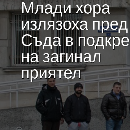
Млади хора
излязоха пред
Съда в подкр
на загинал
приятел