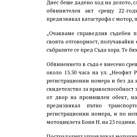
Днес беше дадено ход на делото, с
обвинителен акт срещу 22-го
предизвикал катастрофа с мотор, 
„Очакваме справедлив съдебен п
своята отговорност, получавайки 
събралите се пред Съда хора. Те бя
Обвинението в съда е внесено срещу
около 13.50 часа на ул. „Неофит 
регистрационни номера и без да 
свидетелство за правоспособност з
от двор на промишлен обект, на
предизвикал пътно транспорт
регистрационни номера, и по не
мотоциклета Боян Н. на 25 години.
Пострадалият управлявал мотоцикле