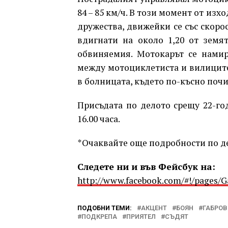
84 – 85 км/ч. В този момент от из
дружества, движейки се със скорос
вдигнати на около 1,20 от земя
обвиняемия. Мотокарът се намир
между мотоциклетиста и вилиците
в болницата, където по-късно почи
Присъдата по делото срещу 22-год
16.00 часа.
*Очаквайте още подробности по де
Следете ни и във Фейсбук на:
http://www.facebook.com/#!/pages/
ПОДОБНИ ТЕМИ:
АКЦЕНТ
БОЯН
ГАБРОВ
ПОДКРЕПА
ПРИЯТЕЛ
СЪДЯТ