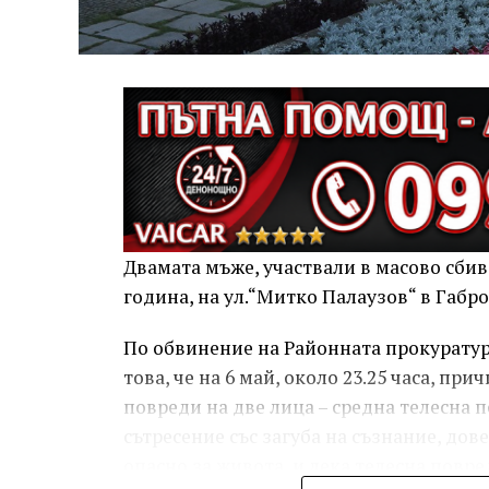
Двамата мъже, участвали в масово сбива
година, на ул.“Митко Палаузов“ в Габр
По обвинение на Районната прокуратура
това, че на 6 май, около 23.25 часа, п
повреди на две лица – средна телесна п
сътресение със загуба на съзнание, дов
опасно за живота, и лека телесна повред