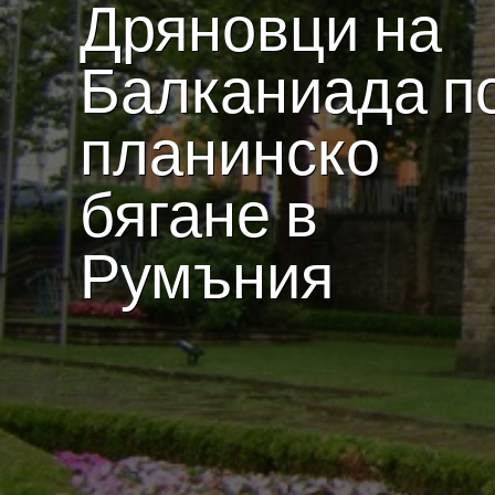
Дряновци на
Балканиада п
планинско
бягане в
Румъния