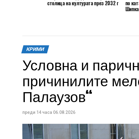
столица на културата през 2032 г
по кат
Шипка
КРИМИ
Условна и паричн
причинилите меле
Палаузов“
преди 14 часа
06.08.2026