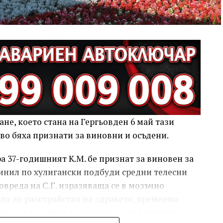
не, което стана на Гергьовден 6 май тази
ово бяха признати за виновни и осъдени.
 37-годишният К.М. бе признат за виновен за
ричинил по хулигански подбуди средни телесни
овреда на С.Г. изразяваща се в мозъчно
ело до разстройство на здравето, временно
а на Х.С., която бе с порезна рана на петия