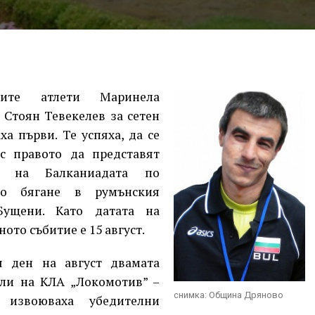
ките атлети Маринела
 Стоян Тевекелев за сетен
ха първи. Те успяха, да се
с правото да представят
я на Балканиадата по
ко бягане в румънския
Бущени. Като датата на
ото събитие е 15 август.
я ден на август двамата
ели на КЛА „Локомотив” –
снимка: Община Дряново
 извоюваха убедителни