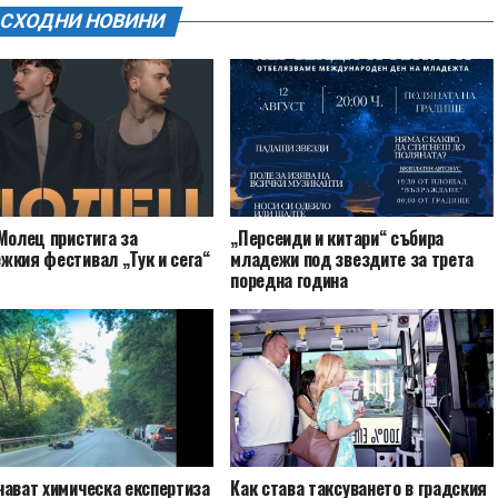
СХОДНИ НОВИНИ
Молец пристига за
„Персеиди и китари“ събира
жкия фестивал „Тук и сега“
младежи под звездите за трета
поредна година
чават химическа експертиза
Как става таксуването в градския