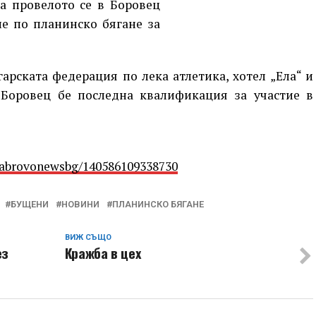
а провелото се в Боровец
ие по планинско бягане за
гарската федерация по лека атлетика, хотел „Ела“ и
 Боровец бе последна квалификация за участие в
Gabrovonewsbg/140586109338730
БУЩЕНИ
НОВИНИ
ПЛАНИНСКО БЯГАНЕ
ВИЖ СЪЩО
ез
Кражба в цех