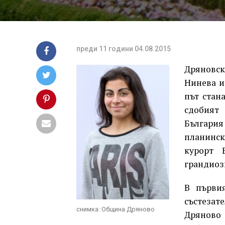
преди 11 години
04.08.2015
Дряновс
Нинева и
път стана
сдобият 
Българи
планинс
курорт 
грандиозн
В първи
състезат
снимка: Община Дряново
Дряново