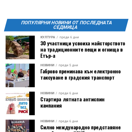
Фестивалът се организира по случай
Международния ден на младежта, който се
отбеляава редовно в Дряново от дълги години.
ПОПУЛЯРНИ НОВИНИ ОТ ПОСЛЕДНАТА
СЕДМИЦА
КУЛТУРА
преди 6 дни
30 участници усвоиха майсторството
на традиционните пещи и огнища в
Етър-а
НОВИНИ
преди 5 дни
Габрово преминава към електронно
таксуване в градския транспорт
НОВИНИ
преди 6 дни
Стартира лятната антиспин
кампания
НОВИНИ
преди 6 дни
Силно международно представяне