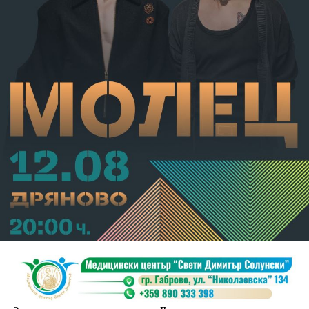
В.А. е бил задържан за срок до 72 часа, а с
определение на Районен съд-Габрово спрямо него е
взета мярка за неотклонение „домашен арест“.
Съдебният акт е окончателен.