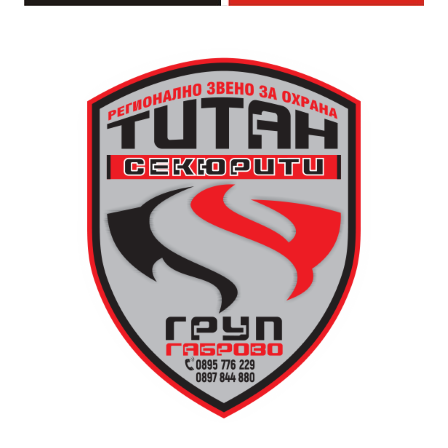
За да улесни всички желаещи да се включат,
Младежки център – Габрово осигурява безплатен
транспорт до местността Градище. Електрическият
автобус ще тръгне в 19:30 ч. от пл. „Възраждане“, а
обратно към града в 00:00 ч. – от паркинга до
поляната. Вземете със себе си връхна дреха и одеяло
или шалте! За повече информация тел. 0887907075.
13 АВГУСТ (четвъртък)
19:00ч Групова тренировка с Йоанна Петрова от
FitLab
20:00ч. Куиз вечер за обща култура
21:30ч. Прожекция на филма “Брънч за начинаещи”
Ще бъде хубаво – не някога и някъде, а тук и сега!