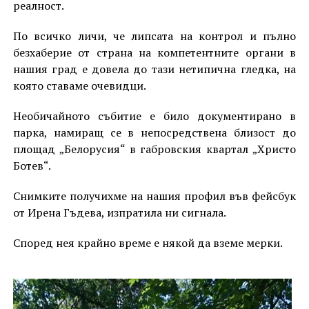
реалност.
По всичко личи, че липсата на контрол и пълно
безхаберие от страна на компетентните органи в
нашия град е довела до тази нетипична гледка, на
която ставаме очевидци.
Необичайното събитие е било документирано в
парка, намиращ се в непосредствена близост до
площад „Белорусия“ в габровския квартал „Христо
Ботев“.
Снимките получихме на нашия профил във фейсбук
от Ирена Гъдева, изпратила ни сигнала.
Според нея крайно време е някой да вземе мерки.