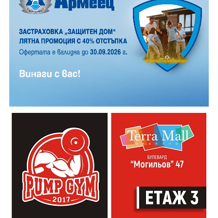
19:00ч. „Книга за книга“ – донеси книга, вземи си
друга, обсъди заглавия и автори с други читатели
20:00ч. Концерт на група МОЛЕЦ, GoGo,
Zov&Vakavliev, Toria
21:30ч. Коктейли и музика
Младежкият център кани и всички млади хора,
които свират на китара, да се включат – независимо
от професионалното им ниво. Събитието е различно
– то не е концерт, а споделено преживяване, в което
всеки участва по свой начин. Няма сцена или
официална програма, няма предварително обявени
изпълнители и разделение между публика и
артисти. Всеки е добре дошъл да пее, свири или
просто да преживее звездопад, изпълнен с музика,
падащи звезди и желания.