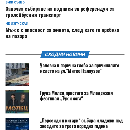
ВИЖ СЪЩО
Започва събиране на подписи за референдум за
тролейбусния транспорт
НЕ ИЗПУСКАЙ
Мъж е с опасност за живота, след като го пребиха
на пазара
СХОДНИ НОВИНИ
Условна и парична глоба за причинилите
мелето на ул.“Митко Палаузов“
Група Молец пристига за Младежкия
фестивал „Тук и сега“
„Персеиди и китари“ събира младежи под
звездите за трета поредна година