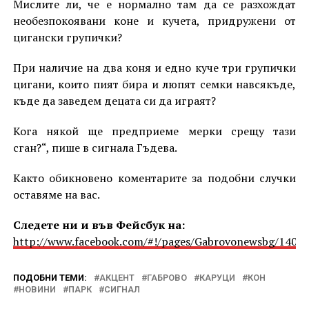
Мислите ли, че е нормално там да се разхождат
необезпокоявани коне и кучета, придружени от
цигански групички?
При наличие на два коня и едно куче три групички
цигани, които пият бира и люпят семки навсякъде,
къде да заведем децата си да играят?
Кога някой ще предприеме мерки срещу тази
сган?“, пише в сигнала Гъдева.
Както обикновено коментарите за подобни случки
оставяме на вас.
Следете ни и във Фейсбук на:
http://www.facebook.com/#!/pages/Gabrovonewsbg/1405
ПОДОБНИ ТЕМИ:
АКЦЕНТ
ГАБРОВО
КАРУЦИ
КОН
НОВИНИ
ПАРК
СИГНАЛ