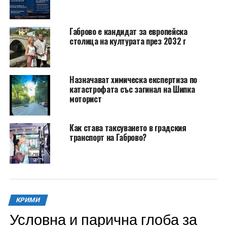
Габрово е кандидат за европейска
столица на културата през 2032 г
Назначават химическа експертиза по
катастрофата със загинал на Шипка
моторист
Как става таксуването в градския
транспорт на Габрово?
КРИМИ
Условна и парична глоба за