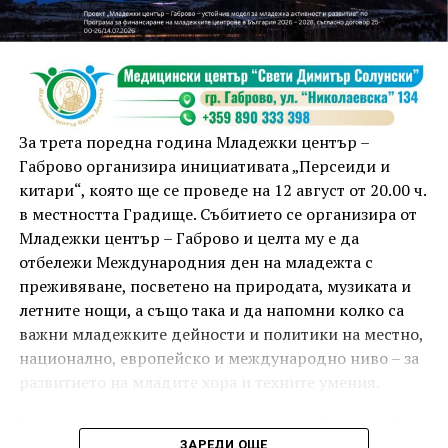
Инструкторката по пилатес и йога Йоанна Петрова
от FitLab ще се погрижи за добрия тонус с групова
тренировка от 19.00 ч., а след това ще има мозъчна
атака с куиз вечер за обща култура. Вечерта ще
приключи с прожекция на новия български
комедиен филм „Брънч за начинаещи“ – в парка,
За трета поредна година Младежки център –
под звездното дряновско небе.
Габрово организира инициативата „Персеиди и
китари“, която ще се проведе на 12 август от 20.00 ч.
в местността Градище. Събитието се организира от
Младежки център – Габрово и целта му е да
отбележи Международния ден на младежта с
преживяване, посветено на природата, музиката и
летните нощи, а също така и да напомни колко са
важни младежките дейности и политики на местно,
национално, европейско и международно ниво – за
развитието на младите хора и техните умения.
Вечерта е в пика на метеорния поток „Персеиди“ –
ЗАРЕДИ ОЩЕ