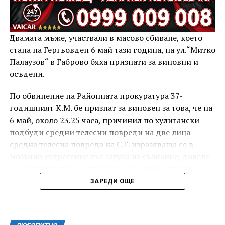
Двамата мъже, участвали в масово сбиване, което
стана на Гергьовден 6 май тази година, на ул.“Митко
Палаузов“ в Габрово бяха признати за виновни и
осъдени.
По обвинение на Районната прокуратура 37-
годишният К.М. бе признат за виновен за това, че на
6 май, около 23.25 часа, причинил по хулигански
подбуди средни телесни повреди на две лица –
средна телесна повреда на С.Г. изразяваща се в
мозъчно сътресение със загуба на съзнание, довело
до разстройство на здравето, временно опасно за
живота, и лека телесна повреда на Х.С., която бе с
ЗАРЕДИ ОЩЕ
порезна рана на петия пръст на дясната ръка,
довела до разстройство на здравето, неопасно за
живота.