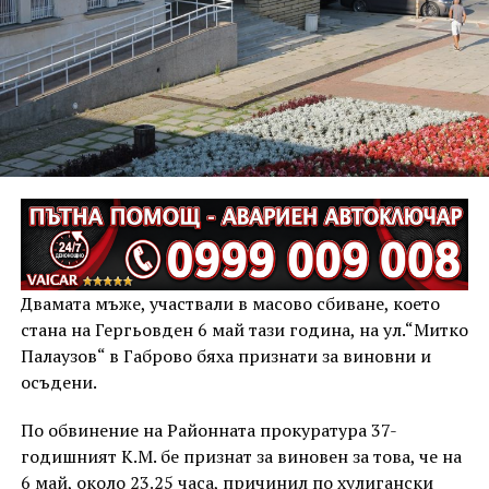
Двамата мъже, участвали в масово сбиване, което
стана на Гергьовден 6 май тази година, на ул.“Митко
Палаузов“ в Габрово бяха признати за виновни и
осъдени.
По обвинение на Районната прокуратура 37-
годишният К.М. бе признат за виновен за това, че на
6 май, около 23.25 часа, причинил по хулигански