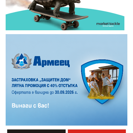
обикновена лятна вечер.
12 АВГУСТ (сряда)
19:00ч. „Книга за книга“ – донеси книга, вземи си
друга, обсъди заглавия и автори с други читатели
20:00ч. Концерт на група МОЛЕЦ, GoGo,
Zov&Vakavliev, Toria
21:30ч. Коктейли и музика
Младежкият център кани и всички млади хора,
които свират на китара, да се включат – независимо