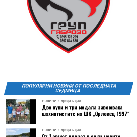
13 АВГУСТ (четвъртък)
19:00ч Групова тренировка с Йоанна Петрова от
FitLab
20:00ч. Куиз вечер за обща култура
21:30ч. Прожекция на филма “Брънч за начинаещи”
Ще бъде хубаво – не някога и някъде, а тук и сега!
Фестивалът се организира по случай
Международния ден на младежта, който се
отбеляава редовно в Дряново от дълги години.
ПОПУЛЯРНИ НОВИНИ ОТ ПОСЛЕДНАТА
СЕДМИЦА
НОВИНИ
преди 6 дни
Две купи и три медала завоюваха
шахматистите на ШК „Орловец 1997“
НОВИНИ
преди 6 дни
От 1 август влизат в сила новите