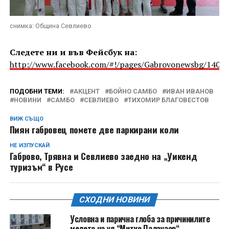
снимка: Община Севлиево
Следете ни и във Фейсбук на:
http://www.facebook.com/#!/pages/Gabrovonewsbg/1405
ПОДОБНИ ТЕМИ:
АКЦЕНТ
БОЙНО САМБО
ИВАН ИВАНОВ
НОВИНИ
САМБО
СЕВЛИЕВО
ТИХОМИР БЛАГОВЕСТОВ
ВИЖ СЪЩО
Пиян габровец помете две паркирани коли
НЕ ИЗПУСКАЙ
Габрово, Трявна и Севлиево заедно на „Уикенд
туризъм“ в Русе
СХОДНИ НОВИНИ
Условна и парична глоба за причинилите
мелето на ул.“Митко Палаузов“