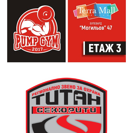
от професионалното им ниво. Събитието е различно
– то не е концерт, а споделено преживяване, в което
всеки участва по свой начин. Няма сцена или
официална програма, няма предварително обявени
изпълнители и разделение между публика и
артисти. Всеки е добре дошъл да пее, свири или
просто да преживее звездопад, изпълнен с музика,
падащи звезди и желания.
За да улесни всички желаещи да се включат,
Младежки център – Габрово осигурява безплатен
транспорт до местността Градище. Електрическият
автобус ще тръгне в 19:30 ч. от пл. „Възраждане“, а
обратно към града в 00:00 ч. – от паркинга до
поляната. Вземете със себе си връхна дреха и одеяло
или шалте! За повече информация тел. 0887907075.