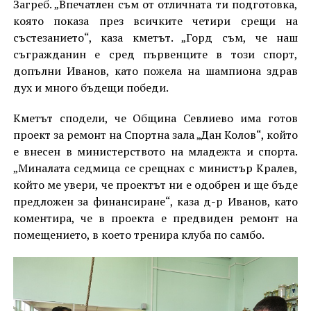
Загреб. „Впечатлен съм от отличната ти подготовка,
която показа през всичките четири срещи на
състезанието“, каза кметът. „Горд съм, че наш
съгражданин е сред първенците в този спорт,
допълни Иванов, като пожела на шампиона здрав
дух и много бъдещи победи.
Кметът сподели, че Община Севлиево има готов
проект за ремонт на Спортна зала „Дан Колов“, който
е внесен в министерството на младежта и спорта.
„Миналата седмица се срещнах с министър Кралев,
който ме увери, че проектът ни е одобрен и ще бъде
предложен за финансиране“, каза д-р Иванов, като
коментира, че в проекта е предвиден ремонт на
помещението, в което тренира клуба по самбо.