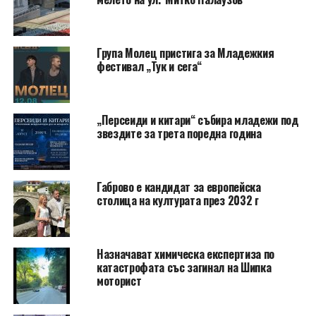
Група Молец пристига за Младежкия
фестивал „Тук и сега“
„Персеиди и китари“ събира младежи под
звездите за трета поредна година
Габрово е кандидат за европейска
столица на културата през 2032 г
Назначават химическа експертиза по
катастрофата със загинал на Шипка
моторист