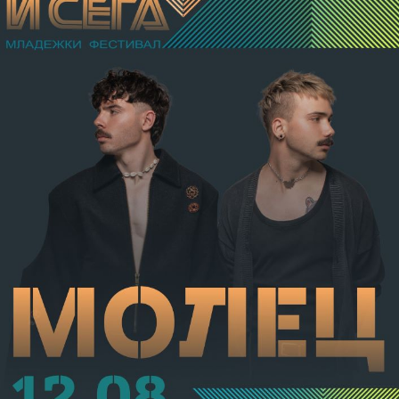
разстройство на здравето, неопасно за живота.
Престъплението бе класифицирано по чл.131 ал.1
т.12 пр.1, вр. чл.130 ал.1 от НК, като А.Н. е освободен
от наказателна отговорност и му е наложено
административно наказание по реда на чл.78а ал.1
от НК – глоба в размер на 306,77 евро.
С постановление на Районна прокуратура-Габрово
В.А. е бил задържан за срок до 72 часа, а с
определение на Районен съд-Габрово спрямо него е
взета мярка за неотклонение „домашен арест“.
Съдебният акт е окончателен.