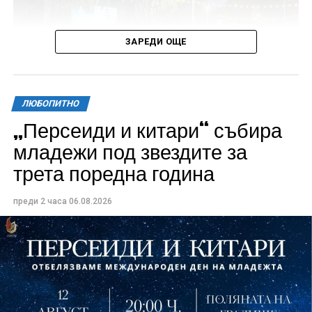
ЗАРЕДИ ОЩЕ
ЛЮБОПИТНО
„Персеиди и китари“ събира
Всички събития ще се проведат в парк „Максим
младежи под звездите за
Райкович“, срещу часовниковата кула, с вход
трета поредна година
свободен. Програмата ще започне на 12 август с
концерт на група Молец и талантливите млади
преди 2 часа
06.08.2026
изпълнители GoGo, Toria, ZoV & Vakavliev.