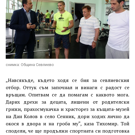
снимка: Община Севлиево
„Навсякъде, където ходя се бия за севлиевския
отбор. Оттук съм започнал и винаги с радост се
връщам. Опитвам се да помагам с каквото мога.
Дарих дрехи за децата, лишени от родителски
грижи, прахосмукачка и храсторез за къщата-музей
на Дан Колов в село Сенник, дори ходих лично да
окося в двора и на гроба му“, каза Тихомир. Той
сподели, че ще продължи спортната си подготовка