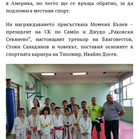
в Америка, но често ще се връща обратно, за да
подпомага местния спорт.
На награждаването присъстваха Момчил Кънев –
президент на СК по Самбо и Джудо „Раковски
Севлиево“, настоящият треньор на Благовестов,
Стоян Саладинов и човекът, поставил основите в
спортната кариера на Тихомир, Ивайло Досев.