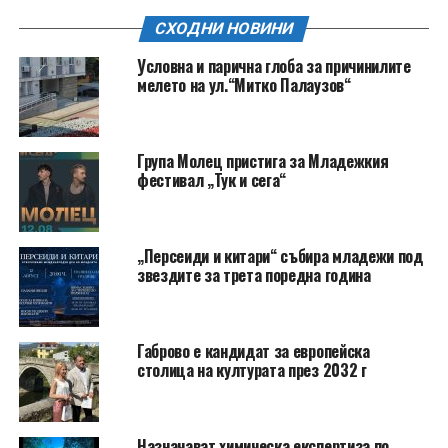
СХОДНИ НОВИНИ
Условна и парична глоба за причинилите
мелето на ул.“Митко Палаузов“
Група Молец пристига за Младежкия
фестивал „Тук и сега“
„Персеиди и китари“ събира младежи под
звездите за трета поредна година
Габрово е кандидат за европейска
столица на културата през 2032 г
Назначават химическа експертиза по