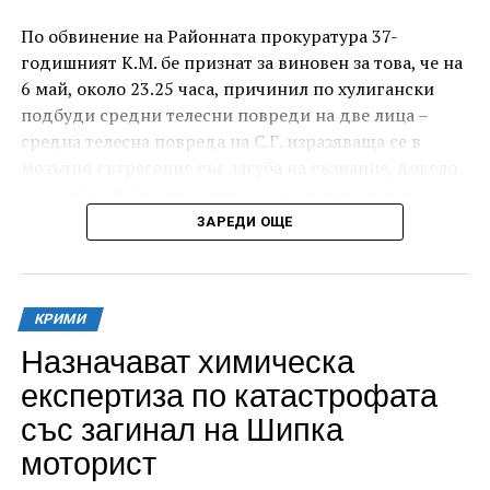
По обвинение на Районната прокуратура 37-
годишният К.М. бе признат за виновен за това, че на
6 май, около 23.25 часа, причинил по хулигански
подбуди средни телесни повреди на две лица –
средна телесна повреда на С.Г. изразяваща се в
мозъчно сътресение със загуба на съзнание, довело
до разстройство на здравето, временно опасно за
живота, и лека телесна повреда на Х.С., която бе с
ЗАРЕДИ ОЩЕ
порезна рана на петия пръст на дясната ръка,
довела до разстройство на здравето, неопасно за
живота.
КРИМИ
За извършеното престъпление 37-годишният бе
Назначават химическа
осъден с наложено наказание 1 година и 8 месеца
експертиза по катастрофата
лишаване от свобода, чието изпълнение бб отложено
със загинал на Шипка
за срок от 4 години и 6 месеца.
моторист
Съучастникът му, с инициали А.Н. на 19 години, пък