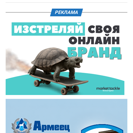
ръководството на Окръжна прокуратура – Габрово.
РЕКЛАМА
61-годишен мъж от севлиевското село Шумата
загуби живота след като катастрофира с мотор.
Тежкият инцидент е станал в събота, 1 август, около
10.00 часа в прохода Шипка. По данни на полицията
мотористът е самокатастрофирал.
На място незабавно е бил изпратен полицейски
екип, който установил самоличността на водача. Той
е бил транспортиран в габровската болница, където
по-късно починал.
Според първоначалната информация водачът се е
ударил в крайпътната мантинела.
Причините за инцидента са в процес на изясняване.