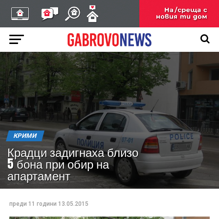
КРИМИ
Крадци задигнаха близо
5 бона при обир на
апартамент
преди 11 години
13.05.2015