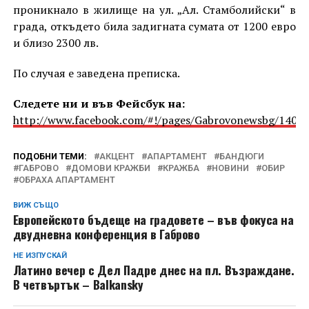
проникнало в жилище на ул. „Ал. Стамболийски“ в
града, откъдето била задигната сумата от 1200 евро
и близо 2300 лв.
По случая е заведена преписка.
Следете ни и във Фейсбук на:
http://www.facebook.com/#!/pages/Gabrovonewsbg/1405
ПОДОБНИ ТЕМИ:
АКЦЕНТ
АПАРТАМЕНТ
БАНДЮГИ
ГАБРОВО
ДОМОВИ КРАЖБИ
КРАЖБА
НОВИНИ
ОБИР
ОБРАХА АПАРТАМЕНТ
ВИЖ СЪЩО
Европейското бъдеще на градовете – във фокуса на
двудневна конференция в Габрово
НЕ ИЗПУСКАЙ
Латино вечер с Дел Падре днес на пл. Възраждане.
В четвъртък – Balkansky