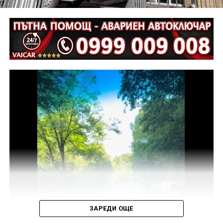
Извършена е аутопсия на тялото на пострадалия и е
назначена съдебномедицинска експертиза.
Предстои назначаването на автотехническа
експертиза относно причините и механизма на
възникналото пътнотранспортно произшествие.
На полицейските органи са възложени оперативно –
издирвателни мероприятия, свързани с
установяване на предходно преминали по трасето
на инкриминираната дата моторни превозни
средства, с евентуално последвало
компрометиране на пътната настилка.
Във връзка с изясняване на този въпрос предстои
назначаване на химическа експертиза на иззети в
хода на извършения оглед веществени
доказателства.
ЗАРЕДИ ОЩЕ
Действията по разследването продължават под