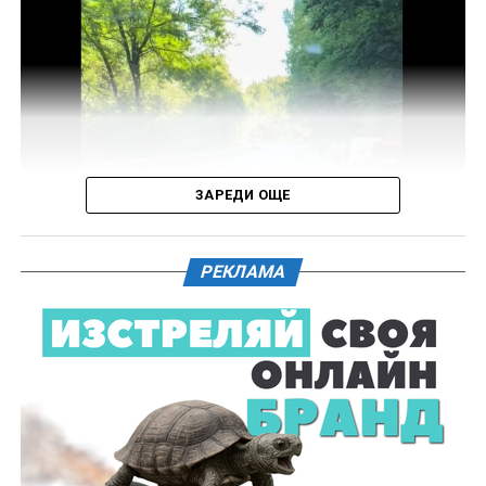
средства, с евентуално последвало
компрометиране на пътната настилка.
Във връзка с изясняване на този въпрос предстои
назначаване на химическа експертиза на иззети в
хода на извършения оглед веществени
доказателства.
ЗАРЕДИ ОЩЕ
Действията по разследването продължават под
ръководството на Окръжна прокуратура – Габрово.
РЕКЛАМА
61-годишен мъж от севлиевското село Шумата
загуби живота след като катастрофира с мотор.
Тежкият инцидент е станал в събота, 1 август, около
10.00 часа в прохода Шипка. По данни на полицията
мотористът е самокатастрофирал.
На място незабавно е бил изпратен полицейски