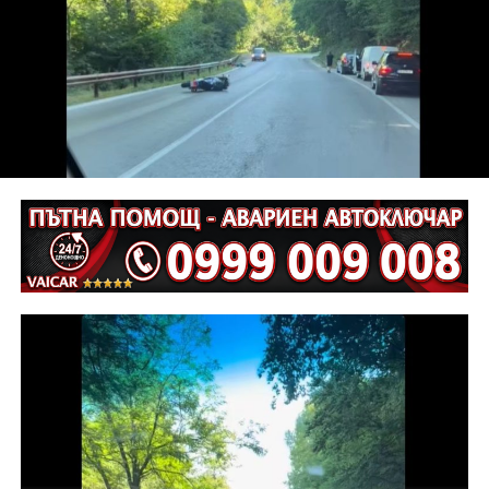
С постановление на Районна прокуратура-Габрово
В.А. е бил задържан за срок до 72 часа, а с
определение на Районен съд-Габрово спрямо него е
взета мярка за неотклонение „домашен арест“.
Съдебният акт е окончателен.