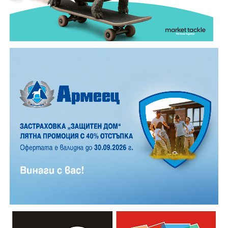
екип, който установил самоличността на водача. Той
е бил транспортиран в габровската болница, където
по-късно починал.
Според първоначалната информация водачът се е
ударил в крайпътната мантинела.
Причините за инцидента са в процес на изясняване.