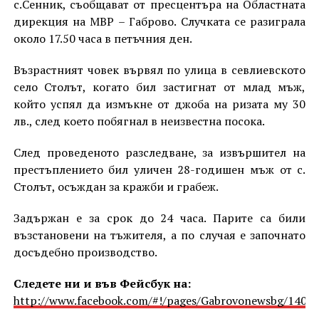
с.Сенник, съобщават от пресцентъра на Областната
дирекция на МВР – Габрово. Случката се разиграла
около 17.50 часа в петъчния ден.
Възрастният човек вървял по улица в севлиевското
село Столът, когато бил застигнат от млад мъж,
който успял да измъкне от джоба на ризата му 30
лв., след което побягнал в неизвестна посока.
След проведеното разследване, за извършител на
престъплението бил уличен 28-годишен мъж от с.
Столът, осъждан за кражби и грабеж.
Задържан е за срок до 24 часа. Парите са били
възстановени на тъжителя, а по случая е започнато
досъдебно производство.
Следете ни и във Фейсбук на:
http://www.facebook.com/#!/pages/Gabrovonewsbg/1405