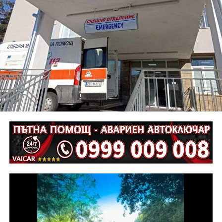
нарушени правилата за движение по пътищата, като
при управление на мотоциклет „Ямаха“, по
непредпазливост е причинена смъртта на водача му
Г. Г., на 61 години.
Неотложните следствени действия са извършени от
екип на ОД на МВР – Габрово съвместно с
автоексперт, като на място са изготвени и снимки.
Извършена е аутопсия на тялото на пострадалия и е
назначена съдебномедицинска експертиза.
Предстои назначаването на автотехническа
експертиза относно причините и механизма на
възникналото пътнотранспортно произшествие.
На полицейските органи са възложени оперативно –
издирвателни мероприятия, свързани с
установяване на предходно преминали по трасето
на инкриминираната дата моторни превозни