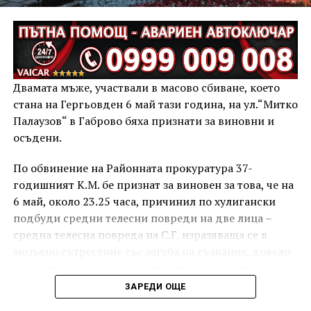
Двамата мъже, участвали в масово сбиване, което
стана на Гергьовден 6 май тази година, на ул.“Митко
Палаузов“ в Габрово бяха признати за виновни и
осъдени.
По обвинение на Районната прокуратура 37-
годишният К.М. бе признат за виновен за това, че на
6 май, около 23.25 часа, причинил по хулигански
подбуди средни телесни повреди на две лица –
средна телесна повреда на С.Г. изразяваща се в
мозъчно сътресение със загуба на съзнание, довело
до разстройство на здравето, временно опасно за
живота, и лека телесна повреда на Х.С., която бе с
ЗАРЕДИ ОЩЕ
порезна рана на петия пръст на дясната ръка,