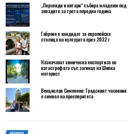
„Персеиди и китари“ събира младежи под
звездите за трета поредна година
Габрово е кандидат за европейска
столица на културата през 2032 г
Назначават химическа експертиза по
катастрофата със загинал на Шипка
моторист
Венцислав Симеонов: Градският часовник
е символ на просперитета
КРИМИ