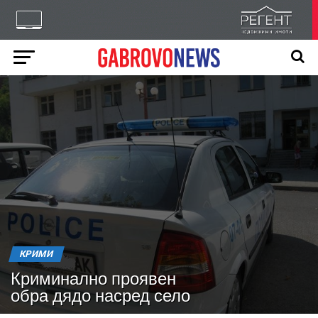
КРИМИ
Криминално проявен
обра дядо насред село