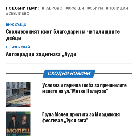
ПОДОБНИ ТЕМИ:
ГАБРОВО
КРАЖБИ
ОБИРИ
ПОЛИЦИЯ
СЕВЛИЕВО
ВИЖ СЪЩО
Севлиевският кмет благодари на читалищните
дейци
НЕ ИЗПУСКАЙ
Автокрадци задигнаха „Ауди“
СХОДНИ НОВИНИ
Условна и парична глоба за причинилите
мелето на ул.“Митко Палаузов“
Група Молец пристига за Младежкия
фестивал „Тук и сега“