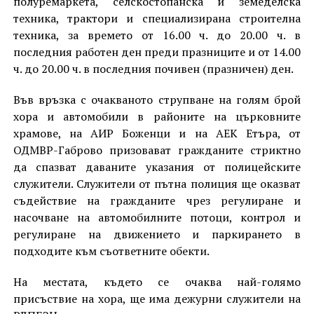
полуремаркета, селскостопанска и земеделска
техника, трактори и специализирана строителна
техника, за времето от 16.00 ч. до 20.00 ч. в
последния работен ден преди празниците и от 14.00
ч. до 20.00 ч. в последния почивен (празничен) ден.
Във връзка с очакваното струпване на голям брой
хора и автомобили в районите на църковните
храмове, на АИР Боженци и на АЕК Етъра, от
ОДМВР-Габрово призовават гражданите стриктно
да спазват даваните указания от полицейските
служители. Служители от пътна полиция ще оказват
съдействие на гражданите чрез регулиране и
насочване на автомобилните потоци, контрол и
регулиране на движението и паркирането в
подходите към съответните обекти.
На местата, където се очаква най-голямо
присъствие на хора, ще има дежурни служители на