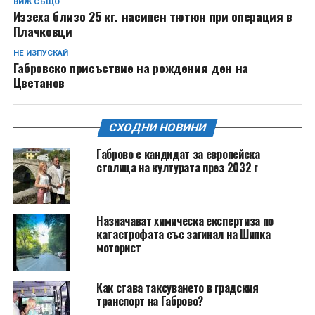
ВИЖ СЪЩО
Иззеха близо 25 кг. насипен тютюн при операция в
Плачковци
НЕ ИЗПУСКАЙ
Габровско присъствие на рождения ден на
Цветанов
СХОДНИ НОВИНИ
Габрово е кандидат за европейска
столица на културата през 2032 г
Назначават химическа експертиза по
катастрофата със загинал на Шипка
моторист
Как става таксуването в градския
транспорт на Габрово?