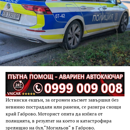
ударил в крайпътната мантинела.
Причините за инцидента са в процес на изясняване.
Истински екшън, за огромен късмет завършил без
невинно пострадали или ранени, се разигра снощи
край Габрово. Моторист опита да избяга от
полицията, в резултат на което и катастрофира
зрелищно на бул.“Могильов“ в Габрово.