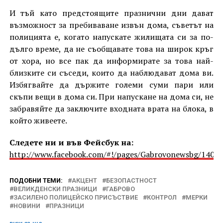
И тъй като предстоящите празнични дни дават
възможност за пребиваване извън дома, съветът на
полицията е, когато напускате жилищата си за по-
дълго време, да не съобщавате това на широк кръг
от хора, но все пак да информирате за това най-
близките си съседи, които да наблюдават дома ви.
Избягвайте да държите големи суми пари или
скъпи вещи в дома си. При напускане на дома си, не
забравяйте да заключите входната врата на блока, в
който живеете.
Следете ни и във Фейсбук на:
http://www.facebook.com/#!/pages/Gabrovonewsbg/1405
ПОДОБНИ ТЕМИ:
АКЦЕНТ
БЕЗОПАСТНОСТ
ВЕЛИКДЕНСКИ ПРАЗНИЦИ
ГАБРОВО
ЗАСИЛЕНО ПОЛИЦЕЙСКО ПРИСЪСТВИЕ
КОНТРОЛ
МЕРКИ
НОВИНИ
ПРАЗНИЦИ