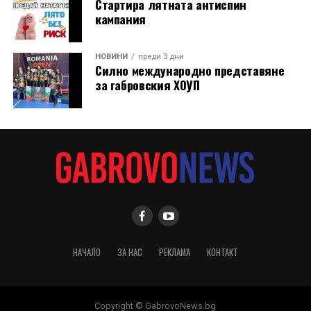
Стартира лятната антиспин
кампания
НОВИНИ
преди 3 дни
Силно международно представяне
за габровския ХОУП
НАЧАЛО
ЗА НАС
РЕКЛАМА
КОНТАКТ
Copyright © GabrovoNews.bg