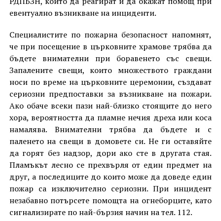
РДПБЗН, които да реагират и да окажат помощ при
евентуално възникване на инциденти.
Специалистите по пожарна безопасност напомнят,
че при посещение в църковните храмове трябва да
бъдете внимателни при боравенето със свещи.
Запалените свещи, които множеството граждани
носи по време на църковните церемонии, създават
сериозни предпоставки за възникване на пожари.
Ако обаче всеки пази най-близко стоящите до него
хора, вероятността да пламне нечия дреха или коса
намалява. Внимателни трябва да бъдете и с
паленето на свещи в домовете си. Не ги оставяйте
да горят без надзор, дори ако сте в другата стая.
Пламъкът лесно се прехвърля от един предмет на
друг, а последиците до които може да доведе един
пожар са изключително сериозни. При инцидент
незабавно потърсете помощта на огнеборците, като
сигнализирате по най-бързия начин на тел. 112.