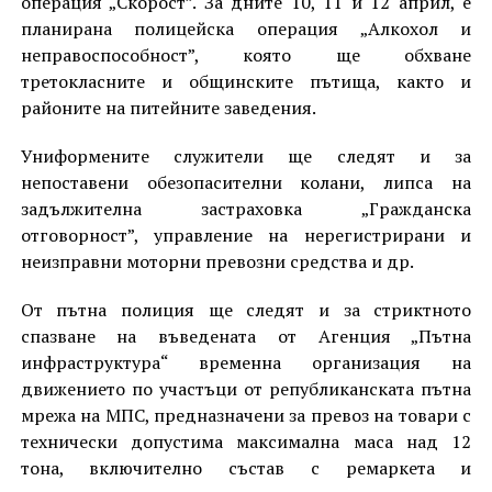
операция „Скорост”. За дните 10, 11 и 12 април, е
планирана полицейска операция „Алкохол и
неправоспособност”, която ще обхване
третокласните и общинските пътища, както и
районите на питейните заведения.
Униформените служители ще следят и за
непоставени обезопасителни колани, липса на
задължителна застраховка „Гражданска
отговорност”, управление на нерегистрирани и
неизправни моторни превозни средства и др.
От пътна полиция ще следят и за стриктното
спазване на въведената от Агенция „Пътна
инфраструктура“ временна организация на
движението по участъци от републиканската пътна
мрежа на МПС, предназначени за превоз на товари с
технически допустима максимална маса над 12
тона, включително състав с ремаркета и