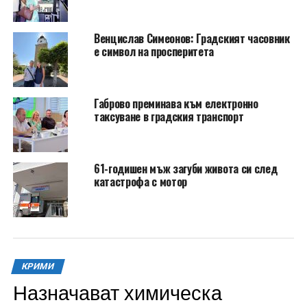
Венцислав Симеонов: Градският часовник
е символ на просперитета
Габрово преминава към електронно
таксуване в градския транспорт
61-годишен мъж загуби живота си след
катастрофа с мотор
КРИМИ
Назначават химическа