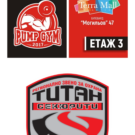
многократно осъждан, както и че вече е наказван по
административен ред за отказ да бъде тестван за
употреба на наркотични вещества.
Мъжът е бил задържан по реда на Закона за МВР за
срок до 24 часа. По случая е образувано досъдебно
производство за извършени престъпления по чл.
345, ал. 1 и ал. 2, чл. 343б, ал. 6 и ал. 7 и чл. 270, ал. 1
от Наказателния кодекс.