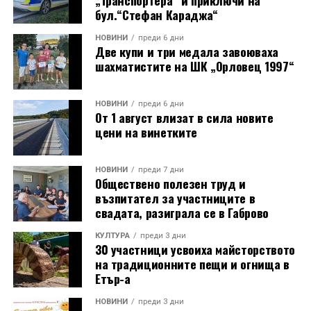
бул.“Стефан Караджа“
НОВИНИ
преди 6 дни
Две купи и три медала завоюваха
шахматистите на ШК „Орловец 1997“
НОВИНИ
преди 6 дни
От 1 август влизат в сила новите
цени на винетките
НОВИНИ
преди 7 дни
Обществено полезен труд и
възпитател за участниците в
свадата, разиграла се в Габрово
КУЛТУРА
преди 3 дни
30 участници усвоиха майсторството
на традиционните пещи и огнища в
Етър-а
НОВИНИ
преди 3 дни