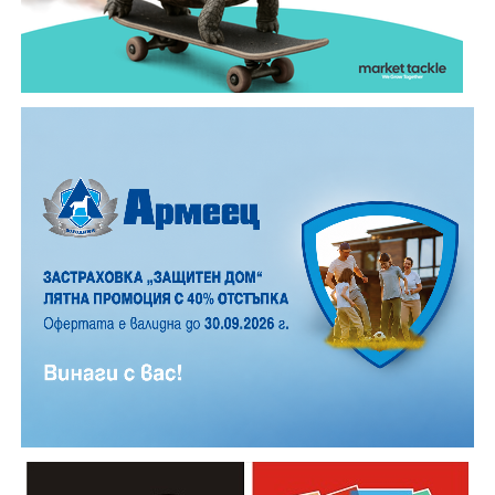
установено, че е без сериозни наранявания.
Установена била и самоличността му. Това била 27-
годишен мъж от тетевенското село Градежница.
При извършената проверка било констатирано, че
той е неправоспособен и никога не е притежавал
свидетелство за управление на моторно превозно
средство.
Установено било още, че управляваният от него
мотоциклет не е регистриран по надлежния ред, а
поставената регистрационна табела е издадена за
друго МПС.
Водачът бил тестван за употреба на алкохол, като
пробата е отрицателна, но отказал да бъде тестван
за употреба на наркотични вещества.
При извършената справка е установено, че е