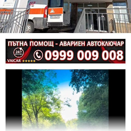
Неотложните следствени действия са извършени от
екип на ОД на МВР – Габрово съвместно с
автоексперт, като на място са изготвени и снимки.
Извършена е аутопсия на тялото на пострадалия и е
назначена съдебномедицинска експертиза.
Предстои назначаването на автотехническа
експертиза относно причините и механизма на
възникналото пътнотранспортно произшествие.
На полицейските органи са възложени оперативно –
издирвателни мероприятия, свързани с
установяване на предходно преминали по трасето
на инкриминираната дата моторни превозни
средства, с евентуално последвало
компрометиране на пътната настилка.
Във връзка с изясняване на този въпрос предстои
назначаване на химическа експертиза на иззети в