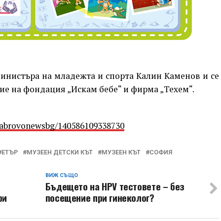
министъра на младежта и спорта Калин Каменов и се
ие на фондация „Искам бебе“ и фирма „Техем“.
Gabrovonewsbg/140586109338730
ЕТЪР
МУЗЕЕН ДЕТСКИ КЪТ
МУЗЕЕН КЪТ
СОФИЯ
ВИЖ СЪЩО
Бъдещето на HPV тестовете – без
ри
посещение при гинеколог?