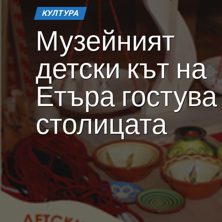
КУЛТУРА
Музейният
детски кът на
Етъра гостува
столицата