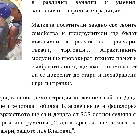
в различни занаяти и умения,
запознават с народните традиции.
Малките посетители заедно със своите
семейства и придружители ще бъдат
въвлечени в ролята на грънчари,
тъкачи, търговци… Атрактивните
модули ще провокират тяхната памет и
съобразителност, ще имат възможност
да се докоснат до стари и позабравени
игри и играчки.
ри, гатанки, демонстрация на шиене с гайтан. Деца
ще представят обичая Благовещение и фолклорна
ържеството ще са и децата от SOS детски селища с.
арни инструменти „Сладки дренки“ ще помага за
ущери, защото иде Благовец“.