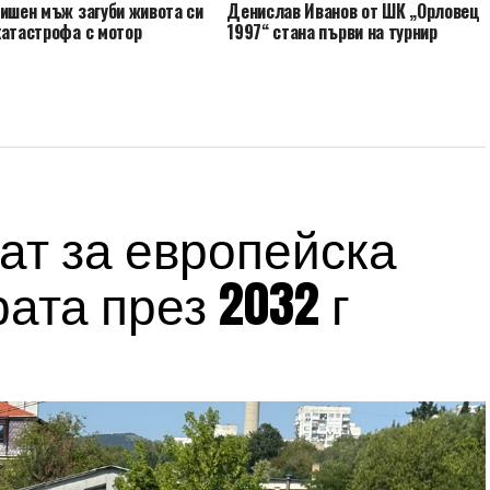
дишен мъж загуби живота си
Денислав Иванов от ШК „Орловец
катастрофа с мотор
1997“ стана първи на турнир
ат за европейска
ата през 2032 г