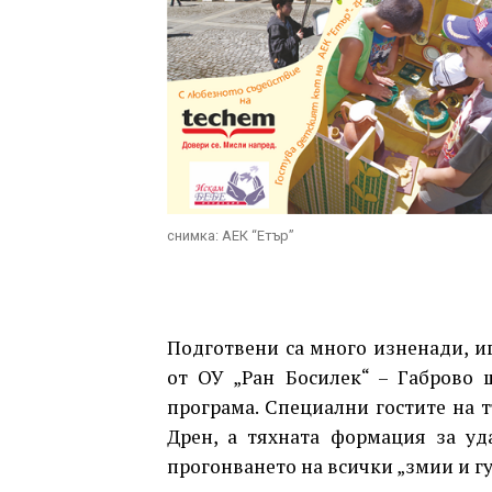
снимка: АЕК “Етър”
Подготвени са много изненади, иг
от ОУ „Ран Босилек“ – Габрово 
програма. Специални гостите на т
Дрен, а тяхната формация за уд
прогонването на всички „змии и г