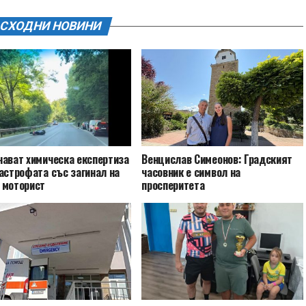
СХОДНИ НОВИНИ
чават химическа експертиза
Венцислав Симеонов: Градският
астрофата със загинал на
часовник е символ на
 моторист
просперитета