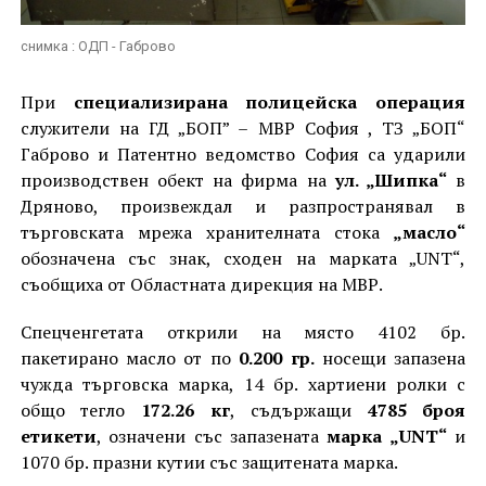
снимка : ОДП - Габрово
При
специализирана полицейска операция
служители на ГД „БОП” – МВР София , ТЗ „БОП“
Габрово и Патентно ведомство София са ударили
производствен обект на фирма на
ул. „Шипка“
в
Дряново, произвеждал и разпространявал в
търговската мрежа хранителната стока
„масло“
обозначена със знак, сходен на марката „UNT“,
съобщиха от Областната дирекция на МВР.
Спецченгетата открили на място 4102 бр.
пакетирано масло от по
0.200 гр.
носещи запазена
чужда търговска марка, 14 бр. хартиени ролки с
общо тегло
172.26 кг
, съдържащи
4785 броя
етикети
, означени със запазената
марка „UNT“
и
1070 бр. празни кутии със защитената марка.