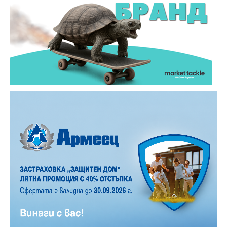
падащи звезди на час. На Градище, заради
близостта на града, броят им е значително по-
малък, но все пак много по- голям, отколкото в
обикновена лятна вечер.
12 АВГУСТ (сряда)
19:00ч. „Книга за книга“ – донеси книга, вземи си
друга, обсъди заглавия и автори с други читатели
20:00ч. Концерт на група МОЛЕЦ, GoGo,
Zov&Vakavliev, Toria
21:30ч. Коктейли и музика