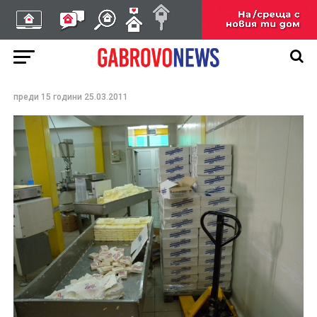
Бопаджии удариха
склад произвеждал
„масло“ менте в
Дряново
преди 15 години
25.03.2011