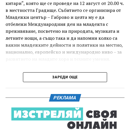
китари“, която ще се проведе на 12 август от 20.00 ч.
в местността Градище. Събитието се организира от
Младежки център – Габрово и целта му е да
отбележи Международния ден на младежта с
преживяване, посветено на природата, музиката и
летните нощи, а също така и да напомни колко са
важни младежките дейности и политики на местно,
национално, европейско и международно ниво – за
развитието на младите хора и техните умения.
Вечерта е в пика на метеорния поток „Персеиди“ –
ЗАРЕДИ ОЩЕ
едно от най-красивите и очаквани астрономически
явления през годината. В продължение на няколко
И двете вечери ще продължи инициативата „Книга
дни Земята преминава през шлейф от частици,
за книга“ – всеки може да донесе книга от личната
РЕКЛАМА
оставени от кометата 109P/Swift-Tuttle.
си библиотека и да вземе друга. Целта е обмен на
заглавия, впечатления и приятен разговор за
Тези частици изгарят в атмосферата над нас и
литература.
ние ги виждаме като ярки падащи звезди. На тъмно
и високо място могат да бъдат забелязани около 100