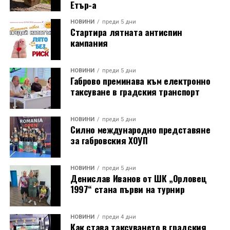
Етър-а
НОВИНИ
преди 5 дни
Стартира лятната антиспин
кампания
НОВИНИ
преди 5 дни
Габрово преминава към електронно
таксуване в градския транспорт
НОВИНИ
преди 5 дни
Силно международно представяне
за габровския ХОУП
НОВИНИ
преди 5 дни
Денислав Иванов от ШК „Орловец
1997“ стана първи на турнир
НОВИНИ
преди 4 дни
Как става таксуването в градския