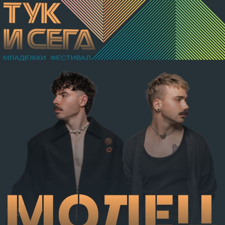
хулигански подбуди леки телесни повреди на В.А. –
разкъсно-контузни рани в теменно-тилната област и
в областта на носа, и охлузни рани, довели до
разстройство на здравето, неопасно за живота.
Престъплението бе класифицирано по чл.131 ал.1
т.12 пр.1, вр. чл.130 ал.1 от НК, като А.Н. е освободен
от наказателна отговорност и му е наложено
административно наказание по реда на чл.78а ал.1
от НК – глоба в размер на 306,77 евро.
С постановление на Районна прокуратура-Габрово
В.А. е бил задържан за срок до 72 часа, а с
определение на Районен съд-Габрово спрямо него е
взета мярка за неотклонение „домашен арест“.
Съдебният акт е окончателен.