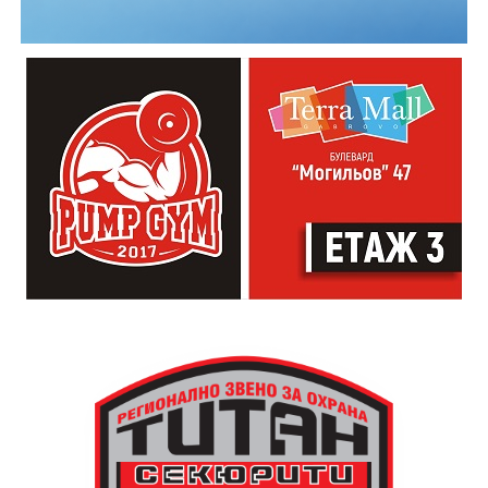
Младежкият център кани и всички млади хора,
които свират на китара, да се включат – независимо
от професионалното им ниво. Събитието е различно
– то не е концерт, а споделено преживяване, в което
всеки участва по свой начин. Няма сцена или
официална програма, няма предварително обявени
изпълнители и разделение между публика и
артисти. Всеки е добре дошъл да пее, свири или
просто да преживее звездопад, изпълнен с музика,
падащи звезди и желания.
За да улесни всички желаещи да се включат,
Младежки център – Габрово осигурява безплатен
транспорт до местността Градище. Електрическият
автобус ще тръгне в 19:30 ч. от пл. „Възраждане“, а
обратно към града в 00:00 ч. – от паркинга до
поляната. Вземете със себе си връхна дреха и одеяло
или шалте! За повече информация тел. 0887907075.