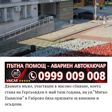
Двамата мъже, участвали в масово сбиване, което
стана на Гергьовден 6 май тази година, на ул.“Митко
Палаузов“ в Габрово бяха признати за виновни и
осъдени.