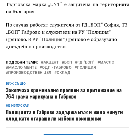
Търговска марка „UNT“ е защитена на територията
на България.
По случая работят служители от ГД „БОП“ София, ТЗ
„БОП“ Габрово и служители на РУ “Полиция”
Дряново. В РУ “Полиция” Дряново е образувано
досъдебно производство.
ПОДОБНИ ТЕМИ:
АКЦЕНТ
БОП
ГД "БОП"
МАСЛО
МАСЛО МЕНТЕ
ОДП - ГАБРОВО
ПОЛИЦИЯ
ПРОИЗВОДСТВЕН ЦЕЛ
СКЛАД
ВИЖ СЪЩО
Закопчаха криминално проявен за притежание на
764 грама марихуана в Габрово
НЕ ИЗПУСКАЙ
Полицията в Габрово задържа мъж и жена минути
след като отарашили избено помещение