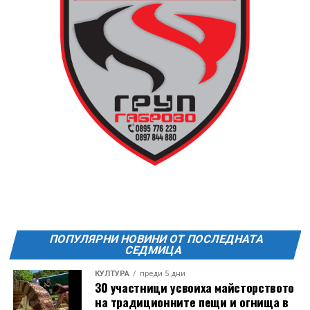
13 АВГУСТ (четвъртък)
19:00ч Групова тренировка с Йоанна Петрова от
FitLab
20:00ч. Куиз вечер за обща култура
21:30ч. Прожекция на филма “Брънч за начинаещи”
Ще бъде хубаво – не някога и някъде, а тук и сега!
Фестивалът се организира по случай
Международния ден на младежта, който се
отбеляава редовно в Дряново от дълги години.
ПОПУЛЯРНИ НОВИНИ ОТ ПОСЛЕДНАТА
СЕДМИЦА
КУЛТУРА
преди 5 дни
30 участници усвоиха майсторството
на традиционните пещи и огнища в