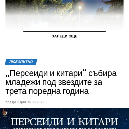
ЗАРЕДИ ОЩЕ
ЛЮБОПИТНО
„Персеиди и китари“ събира
Всички събития ще се проведат в парк „Максим
младежи под звездите за
Райкович“, срещу часовниковата кула, с вход
трета поредна година
свободен. Програмата ще започне на 12 август с
концерт на група Молец и талантливите млади
преди 2 дни
06.08.2026
изпълнители GoGo, Toria, ZoV & Vakavliev.