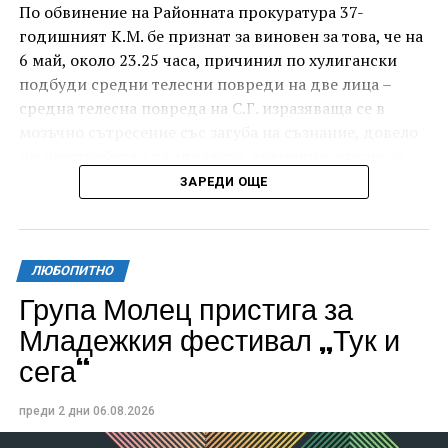
По обвинение на Районната прокуратура 37-
годишният К.М. бе признат за виновен за това, че на
6 май, около 23.25 часа, причинил по хулигански
подбуди средни телесни повреди на две лица –
средна телесна повреда на С.Г. изразяваща се в
мозъчно сътресение със загуба на съзнание, довело
до разстройство на здравето, временно опасно за
живота, и лека телесна повреда на Х.С., която бе с
ЗАРЕДИ ОЩЕ
порезна рана на петия пръст на дясната ръка,
довела до разстройство на здравето, неопасно за
живота.
ЛЮБОПИТНО
За извършеното престъпление 37-годишният бе
Група Молец пристига за
осъден с наложено наказание 1 година и 8 месеца
Младежкия фестивал „Тук и
лишаване от свобода, чието изпълнение бб отложено
сега“
за срок от 4 години и 6 месеца.
Съучастникът му, с инициали А.Н. на 19 години, пък
преди 2 дни
06.08.2026
бе признат за виновен за това, че причинил по