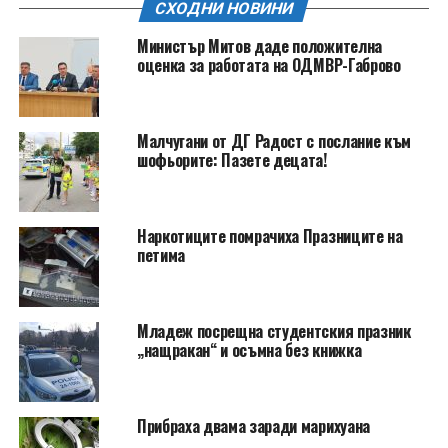
СХОДНИ НОВИНИ
Министър Митов даде положителна
оценка за работата на ОДМВР-Габрово
Малчугани от ДГ Радост с послание към
шофьорите: Пазете децата!
Наркотиците помрачиха Празниците на
петима
Младеж посрещна студентския празник
„нащракан“ и осъмна без книжка
Прибраха двама заради марихуана