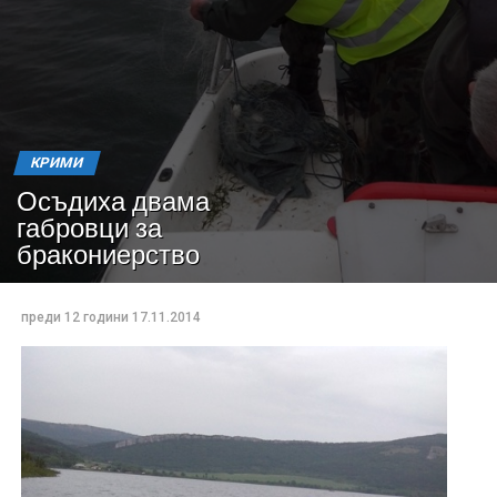
КРИМИ
Осъдиха двама
габровци за
бракониерство
преди 12 години
17.11.2014