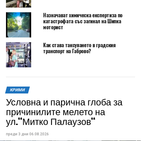
Назначават химическа експертиза по
катастрофата със загинал на Шипка
моторист
Как става таксуването в градския
транспорт на Габрово?
КРИМИ
Условна и парична глоба за
причинилите мелето на
ул.“Митко Палаузов“
преди 3 дни
06.08.2026