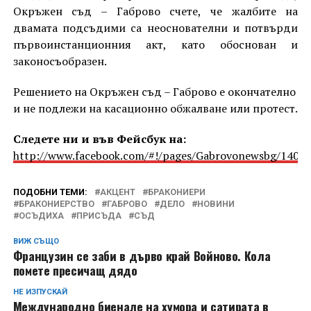
Окръжен съд – Габрово счете, че жалбите на
двамата подсъдими са неоснователни и потвърди
първоинстанционния акт, като обоснован и
законосъобразен.
Решението на Окръжен съд – Габрово е окончателно
и не подлежи на касационно обжалване или протест.
Следете ни и във Фейсбук на:
http://www.facebook.com/#!/pages/Gabrovonewsbg/1405
ПОДОБНИ ТЕМИ:
АКЦЕНТ
БРАКОНИЕРИ
БРАКОНИЕРСТВО
ГАБРОВО
ДЕЛО
НОВИНИ
ОСЪДИХА
ПРИСЪДА
СЪД
ВИЖ СЪЩО
Французин се заби в дърво край Войново. Кола
помете пресичащ дядо
НЕ ИЗПУСКАЙ
Международно биенале на хумора и сатирата в