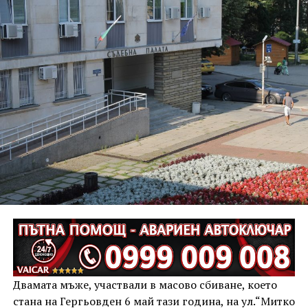
Двамата мъже, участвали в масово сбиване, което
стана на Гергьовден 6 май тази година, на ул.“Митко