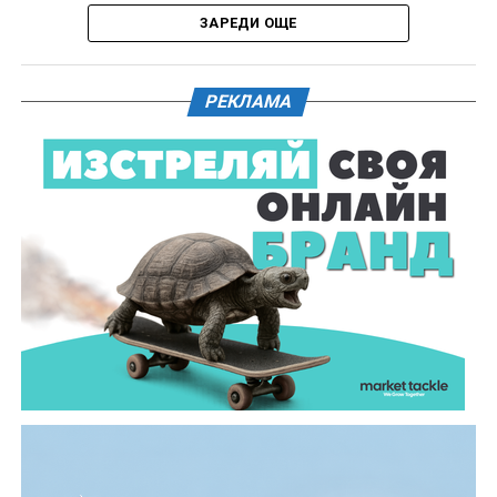
ЗАРЕДИ ОЩЕ
Действията по разследването продължават под
ръководството на Окръжна прокуратура – Габрово.
РЕКЛАМА
61-годишен мъж от севлиевското село Шумата
загуби живота след като катастрофира с мотор.
Тежкият инцидент е станал в събота, 1 август, около
10.00 часа в прохода Шипка. По данни на полицията
мотористът е самокатастрофирал.
На място незабавно е бил изпратен полицейски
екип, който установил самоличността на водача. Той
е бил транспортиран в габровската болница, където
по-късно починал.
Според първоначалната информация водачът се е
ударил в крайпътната мантинела.