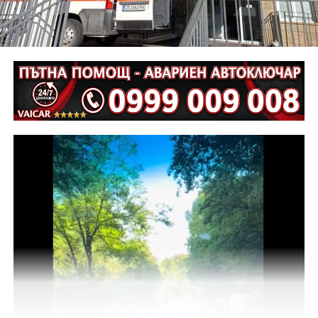
автоексперт, като на място са изготвени и снимки.
Извършена е аутопсия на тялото на пострадалия и е
назначена съдебномедицинска експертиза.
Предстои назначаването на автотехническа
експертиза относно причините и механизма на
възникналото пътнотранспортно произшествие.
На полицейските органи са възложени оперативно –
издирвателни мероприятия, свързани с
установяване на предходно преминали по трасето
на инкриминираната дата моторни превозни
средства, с евентуално последвало
компрометиране на пътната настилка.
Във връзка с изясняване на този въпрос предстои
назначаване на химическа експертиза на иззети в
хода на извършения оглед веществени
доказателства.