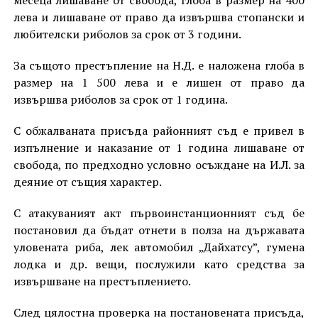
месеца лишаване от свобода, глоба в размер на 400
лева и лишаване от право да извършва стопански и
любителски риболов за срок от 3 години.
За същото престъпление на Н.Д. е наложена глоба в
размер на 1 500 лева и е лишен от право да
извършва риболов за срок от 1 година.
С обжалваната присъда районният съд е привел в
изпълнение и наказание от 1 година лишаване от
свобода, по предходно условно осъждане на И.Л. за
деяние от същия характер.
С атакуваният акт първоинстанционният съд бе
постановил да бъдат отнети в полза на държавата
уловената риба, лек автомобил „Дайхатсу”, гумена
лодка и др. вещи, послужили като средства за
извършване на престъплението.
След цялостна проверка на постановената присъда,