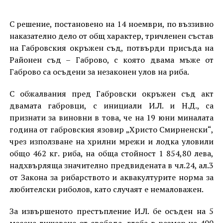
С решение, постановено на 14 ноември, по въззивно
наказателно дело от общ характер, тричленен състав
на Габровския окръжен съд, потвърди присъда на
Районен съд – Габрово, с която двама мъже от
Габрово са осъдени за незаконен улов на риба.
С обжалвания пред Габровски окръжен съд акт
двамата габровци, с инициали И.Л. и Н.Д., са
признати за виновни в това, че на 19 юни миналата
година от габровския язовир „Христо Смирненски“,
чрез използване на хрилни мрежи и лодка уловили
общо 462 кг. риба, на обща стойност 1 854,80 лева,
надхвърляща значително предвидената в чл.24, ал.3
от Закона за рибарството и аквакултурите норма за
любителски риболов, като случаят е немаловажен.
За извършеното престъпление И.Л. бе осъден на 5