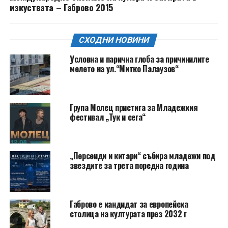
изкуствата – Габрово 2015
СХОДНИ НОВИНИ
Условна и парична глоба за причинилите
мелето на ул.“Митко Палаузов“
Група Молец пристига за Младежкия
фестивал „Тук и сега“
„Персеиди и китари“ събира младежи под
звездите за трета поредна година
Габрово е кандидат за европейска
столица на културата през 2032 г