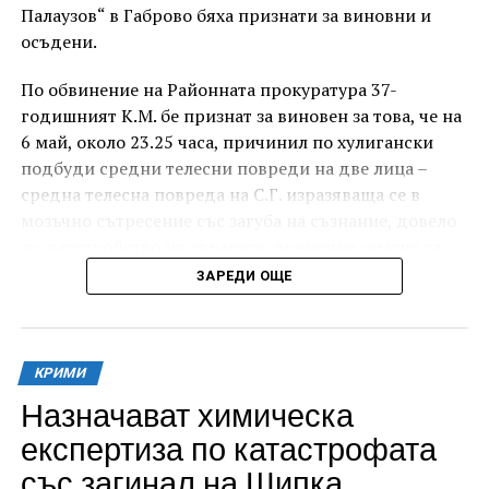
Палаузов“ в Габрово бяха признати за виновни и
осъдени.
По обвинение на Районната прокуратура 37-
годишният К.М. бе признат за виновен за това, че на
6 май, около 23.25 часа, причинил по хулигански
подбуди средни телесни повреди на две лица –
средна телесна повреда на С.Г. изразяваща се в
мозъчно сътресение със загуба на съзнание, довело
до разстройство на здравето, временно опасно за
живота, и лека телесна повреда на Х.С., която бе с
ЗАРЕДИ ОЩЕ
порезна рана на петия пръст на дясната ръка,
довела до разстройство на здравето, неопасно за
живота.
КРИМИ
За извършеното престъпление 37-годишният бе
Назначават химическа
осъден с наложено наказание 1 година и 8 месеца
експертиза по катастрофата
лишаване от свобода, чието изпълнение бб отложено
със загинал на Шипка
за срок от 4 години и 6 месеца.