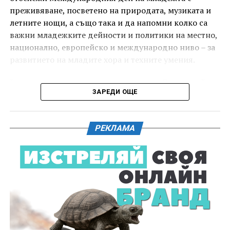
преживяване, посветено на природата, музиката и
летните нощи, а също така и да напомни колко са
важни младежките дейности и политики на местно,
национално, европейско и международно ниво – за
развитието на младите хора и техните умения.
Вечерта е в пика на метеорния поток „Персеиди“ –
ЗАРЕДИ ОЩЕ
едно от най-красивите и очаквани астрономически
явления през годината. В продължение на няколко
И двете вечери ще продължи инициативата „Книга
дни Земята преминава през шлейф от частици,
за книга“ – всеки може да донесе книга от личната
РЕКЛАМА
оставени от кометата 109P/Swift-Tuttle.
си библиотека и да вземе друга. Целта е обмен на
заглавия, впечатления и приятен разговор за
Тези частици изгарят в атмосферата над нас и
литература.
ние ги виждаме като ярки падащи звезди. На тъмно
и високо място могат да бъдат забелязани около 100
падащи звезди на час. На Градище, заради
близостта на града, броят им е значително по-
малък, но все пак много по- голям, отколкото в
обикновена лятна вечер.