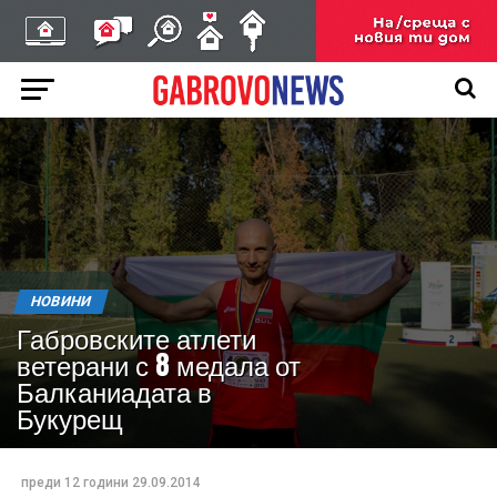
НОВИНИ
Габровските атлети
ветерани с 8 медала от
Балканиадата в
Букурещ
преди 12 години
29.09.2014