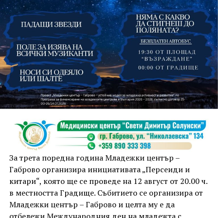
На 13 август организаторите са предвидили
занимания и за здрав дух, и за здраво тяло.
Инструкторката по пилатес и йога Йоанна Петрова
от FitLab ще се погрижи за добрия тонус с групова
тренировка от 19.00 ч., а след това ще има мозъчна
атака с куиз вечер за обща култура. Вечерта ще
приключи с прожекция на новия български
комедиен филм „Брънч за начинаещи“ – в парка,
За трета поредна година Младежки център –
под звездното дряновско небе.
Габрово организира инициативата „Персеиди и
китари“, която ще се проведе на 12 август от 20.00 ч.
в местността Градище. Събитието се организира от
Младежки център – Габрово и целта му е да
отбележи Международния ден на младежта с