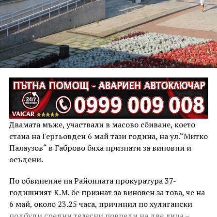
Двамата мъже, участвали в масово сбиване, което
стана на Гергьовден 6 май тази година, на ул.“Митко
Палаузов“ в Габрово бяха признати за виновни и
осъдени.
По обвинение на Районната прокуратура 37-
годишният К.М. бе признат за виновен за това, че на
6 май, около 23.25 часа, причинил по хулигански
подбуди средни телесни повреди на две лица –