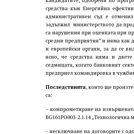
кандидатите, одобрени по прогр
средства към Енергийна ефектив
административен съд е отменил
задължил министерството да про
са нарушения при оценката при п
средни предприятия” и няма как д
и европейски органи, за да се ви
ясно, че средства няма и двете
седмицата, когато банковият сект
предприел командировка в чужбин
Последствията
, които ще произт
са:
– компрометиране на извършенат
BG161PO003-2.1.14 „Технологична 
– несключване на договорите с од