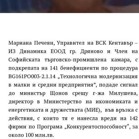
Мариана Печеян, Управител на ВСК Кентавър –
ИЗ Динамика ЕООД гр. Дряново и Член на
Софийската търговско-промишлена камара, с
подкрепата на 141 бенефициенти по процедура
BG161PO003-2.1.14 „Технологична модернизация
в малки и средни предприятия”, подаде сигнал
до министър Щонов срещу г-жа Милушева,
директор в Министерство на икономиката и
енергетиката и дружествата (МИЕ), във връзка с
действия, с които тя е нанесла вреди на 142
фирми по Програма „Конкурентоспособност“, за
около 100 млн.лв.