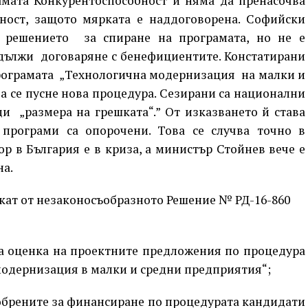
амата Конкурентоспособност и няма да пренасочва
ност, защото мярката е наддоговорена. Софийски
 решението за спиране на програмата, но не е
дължи договаряне с бенефициентите. Констатирани
рограмата „Технологична модернизация на малки и
а се пусне нова процедура. Сезирани са национални
ди „размера на грешката“.” От изказването й става
 програми са опорочени. Това се случва точно в
ор в България е в криза, а министър Стойнев вече е
а.
екат от незаконосъобразното Решение № РД-16-860
а оценка на проектните предложения по процедура
модернизация в малки и средни предприятия“;
обрените за финансиране по процедурата кандидати