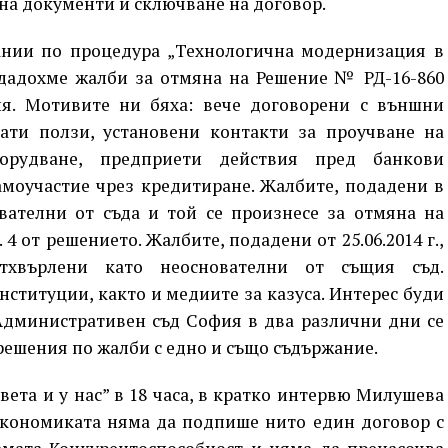
на документи и сключване на договор.
пании по процедура „Технологична модернизация в
дадохме жалби за отмяна на Решение № РД-16-860
я. Мотивите ни бяха: вече договорени с външни
нати ползи, установени контакти за проучване на
орудване, предприети действия пред банкови
амоучастие чрез кредитиране. Жалбите, подадени в
вателни от съда и той се произнесе за отмяна на
4 от решението. Жалбите, подадени от 25.06.2014 г.,
хвърлени като неоснователни от същия съд.
титуции, както и медиите за казуса. Интерес буди
 Административен съд София в два различни дни се
ешения по жалби с едно и също съдържание.
 света и у нас” в 18 часа, в кратко интервю Милушева
икономиката няма да подпише нито един договор с