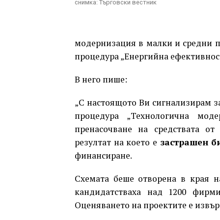
снимка: Търговски вестник
модернизация в малки и средни п
процедура „Енергийна ефективнос
В него пише:
„С настоящото Ви сигнализирам з
процедура „Технологична мод
пренасочване на средствата от
резултат на което е
застрашен би
финансиране.
Схемата беше отворена в края на
кандидатстваха над 1200 фирм
Оценяването на проектите е извър