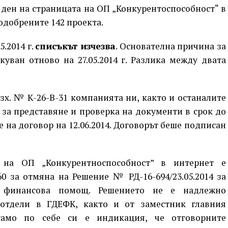
ия ден на страницата на ОП „Конкурентоспособност“ в
одобрените 142 проекта.
.2014 г.
списъкът изчезва
. Основателна причина за
куван отново на 27.05.2014 г. Разлика между двата
 изх. № К-26-В-31 компанията ни, както и останалите
за представяне и проверка на документи в срок до
не на договор на 12.06.2014. Договорът беше подписан
а на ОП „Конкурентноспособност” в интернет е
 за отмяна на Решение № РД-16-694/23.05.2014 за
а финансова помощ. Решението не е надлежно
 отдели в ГДЕФК, както и от заместник главния
 само по себе си е индикация, че отговорните