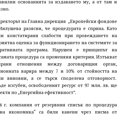
авилни основанията за издаването му, а от там и
зно.
ректорът на Главна дирекция „Европейски фондове
Милушева разясни, че процедурата е спряна. Като
ни констатирани слабости при провеждането на
риятна оценка за функционирането на системите за
ративната програма. Нарушен е принципът на
 самата процедура са променяни критерии. Изтъкват
ирани отношения между договарящия орган,
ионната варира между 7 и 10% от стойността на
ни виновни, а се търси споделена отговорност.
де изгубен, освободеният ресурс от 97 млн. лв. ще
екти по „Енергийна ефективност”.
4 г. компании от резервния списък по процедура
ена икономика“ са били канени чрез писма от