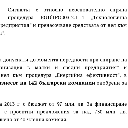
Сигналът е относно неоснователно спряна
процедура BG161PO003-2.1.14 „Технологична
редприятия” и пренасочване средствата от нея към
т”.
а допуснати до момента нередности при спиране на
ернизация в малки и средни предприятия” и
 нея към процедура „Енергийна ефективност”, в
знесът на 142 български компании
одобрени за
 2013 г. с бюджет от 97 млн. лв. За финансиране
и с проектни предложения за над 730 млн. лв.
шено от 40-членна комисия.