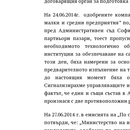
договарящия орган за подготовка 
На 24.06.2014г. одобрените ком
малки и средни предприятия” по
пред Административен съд Софи
партньори пазари, тоест пропус
необходимото технологично об
институции за обезпечаване на с
този ден, бяха намерени за осно
предварителното изпълнение на т. 
до настоящия момент бяха от
Сигнализирахме управляващите инс
фактът, че един и същи състав в
произнася с две противоположни р
На 27.06.2014 г. в емисията на „По
потвърди, че: „Министерство на 