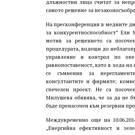
длъжностни лица считат за непр
самото решение за незаконосъобра
На пресконференция в медиите ди
за конкурентноспособност” Ели 
мотив за решението са посоче
процедурата, водещи до неблагоп
управление и контрол по опе
равнопоставеност, като в хода на
се съмнения за нерегламент
консултантите и фирмите; комис
спечелен проект. Не са посоче
Милушева обявява, че за да не бъ
бъде пренасочен към резервни про
Междувременно още на 10.06.201
„Енергийна ефективност и зел