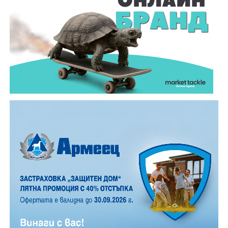
Важно е да се отбележи, че ако доближите
устройството втори път до валидатора, няма да
бъде начислена нова сума. При проверка показвате
същото устройство, с което сте валидирали.
Пътуването е по-лесно, по-бързо и по-удобно за
всички.
От 6 август хартиеният билет за обществения
транспорт в Габрово става електронен, с което ерата
на хартиените билети в приключва.
Новата