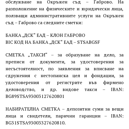
обслужване на Окръжен съд – Габрово. На
разположение на физическите и юридически лица,
ползващи административните услуги на Окръжен
съд – Габрово са следните сметки:
БАНКА „ДСК“ ЕАД – КЛОН ГАБРОВО
BIC КОД НА БАНКА „ДСК“ ЕАД – STSABGSF
СМЕТКА „ТАКСИ“ – за образуване на дело, за
преписи от документи, за удостоверения за
несъстоятелност, по заявления за вписване на
сдружения с нестопанска цел и фондации, за
удостоверения от регистрите във фирмено
деловодство, и др. видове такси – IBAN:
BG89STSA93003127620801
НАБИРАТЕЛНА СМЕТКА – депозитни суми за вещи
лица и свидетели, парични гаранции – IBAN:
BG31STSA93003327620810.