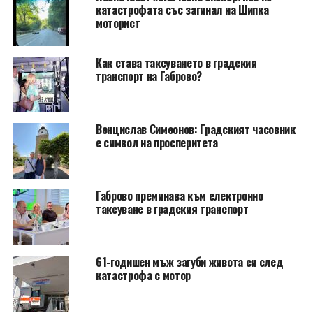
катастрофата със загинал на Шипка
моторист
Как става таксуването в градския
транспорт на Габрово?
Венцислав Симеонов: Градският часовник
е символ на просперитета
Габрово преминава към електронно
таксуване в градския транспорт
61-годишен мъж загуби живота си след
катастрофа с мотор