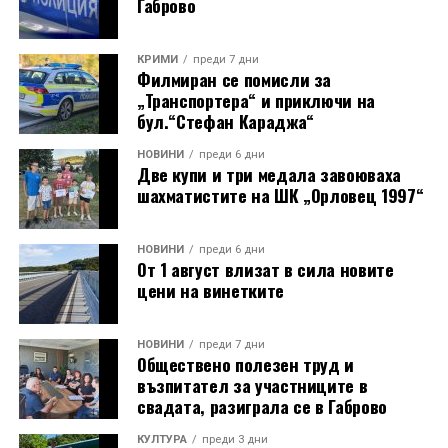
Габрово
КРИМИ
преди 7 дни
Филмиран се помисли за
„Транспортера“ и приключи на
бул.“Стефан Караджа“
НОВИНИ
преди 6 дни
Две купи и три медала завоюваха
шахматистите на ШК „Орловец 1997“
НОВИНИ
преди 6 дни
От 1 август влизат в сила новите
цени на винетките
НОВИНИ
преди 7 дни
Обществено полезен труд и
възпитател за участниците в
свадата, разиграла се в Габрово
КУЛТУРА
преди 3 дни