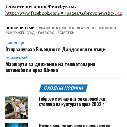
Следете ни и във Фейсбук на:
http://www.facebook.com/#!/pages/Gabrovonewsbg/1405
ПОДОБНИ ТЕМИ:
БАНКОВА СМЕТКА
ГАБРОВО
НОВИНИ
ОКРЪЖЕН СЪД - ГАБРОВО
СМЕТКИ
ВИЖ СЪЩО
Отпразнуваха Еньовден в Дандоловите къщи
НЕ ИЗПУСКАЙ
Маршрути за движение на тежкотоварни
автомобили през Шипка
СХОДНИ НОВИНИ
Габрово е кандидат за европейска
столица на културата през 2032 г
Назначават химическа експертиза по