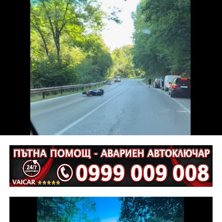
кметът Таня Христова.
По думите ѝ мостът, построен от Първомайстора
през 1861 г. свързва двата града, обединени от
общи ценности, доверие и желание да градят
заедно. „Днес показваме модел, който дава шанс на
истинското партньорство. Във време, когато сякаш е
модерно да се разделяме, ние показваме, че два
значими за културата, индустрията и обществените
инициативи български града могат да вървят
заедно“, коментира тя.