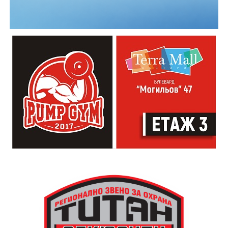
система
ще бъде достъпна за всички жители и
гости на града, които ще могат да закупуват и
валидират превозни документи по модерен и
удобен начин.