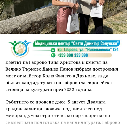
Кметът на Габрово Таня Христова и кметът на
Велико Търново Даниел Панов избраха построения
мост от майстор Колю Фичето в Дряново, за да
обявят кандидатурата на Габрово за европейска
столица на културата през 2032 година.
Събитието се проведе днес, 5 август. Двамата
градоначалници сложиха подписите си под
меморандум за стратегическо партньорство по
съвместната подготовка на кандидатурата. Габрово